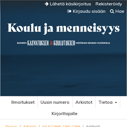
Lähetä käsikirjoitus
Rekisteröidy
Kirjaudu sisään
Hae
Ilmoitukset
Uusin numero
Arkistot
Tietoa
Kirjoittajalle
Etusivu
/
Arkistot
/
Vol 6 (1944): 1941-1944
/
Artikkelit