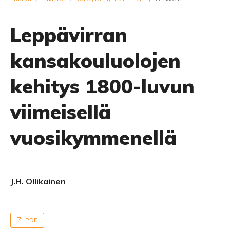
Leppävirran
kansakouluolojen
kehitys 1800-luvun
viimeisellä
vuosikymmenellä
J.H. Ollikainen
PDF