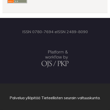
ISSN 0780-7694 eISSN 2489-8090
Palvelua ylläpitää
Tieteellisten seurain valtuuskunta
.