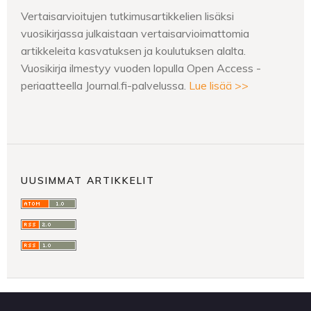
Vertaisarvioitujen tutkimusartikkelien lisäksi
vuosikirjassa julkaistaan vertaisarvioimattomia
artikkeleita kasvatuksen ja koulutuksen alalta.
Vuosikirja ilmestyy vuoden lopulla Open Access -
periaatteella Journal.fi-palvelussa.
Lue lisää >>
UUSIMMAT ARTIKKELIT