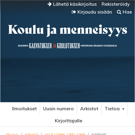
Lähetä käsikirjoitus
Rekisteröidy
Kirjaudu sisään
Hae
Ilmoitukset
Uusin numero
Arkistot
Tietoa
Kirjoittajalle
Etusivu
/
Arkistot
/
Vol 6 (1944): 1941-1944
/
Artikkelit