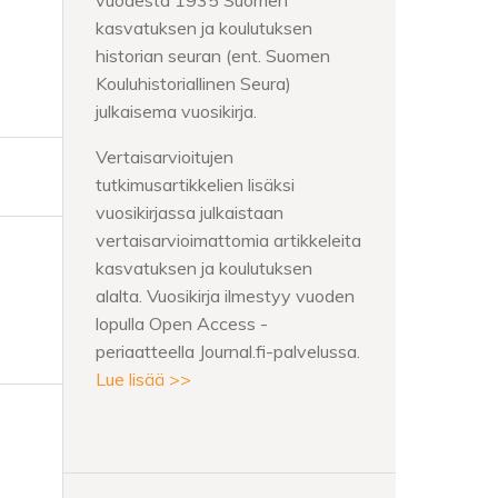
vuodesta 1935 Suomen
kasvatuksen ja koulutuksen
historian seuran (ent. Suomen
Kouluhistoriallinen Seura)
julkaisema vuosikirja.
Vertaisarvioitujen
tutkimusartikkelien lisäksi
vuosikirjassa julkaistaan
vertaisarvioimattomia artikkeleita
kasvatuksen ja koulutuksen
alalta. Vuosikirja ilmestyy vuoden
lopulla Open Access -
periaatteella Journal.fi-palvelussa.
Lue lisää >>