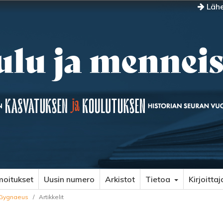
Lähe
moitukset
Uusin numero
Arkistot
Tietoa
Kirjoittaj
o Gygnaeus
/
Artikkelit