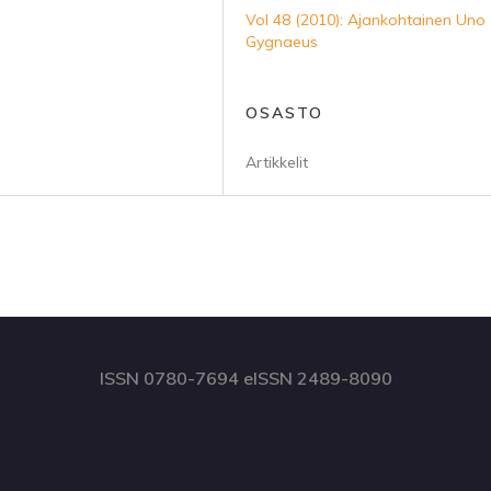
Vol 48 (2010): Ajankohtainen Uno
Gygnaeus
OSASTO
Artikkelit
ISSN 0780-7694 eISSN 2489-8090