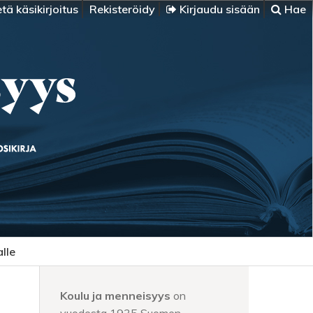
tä käsikirjoitus
Rekisteröidy
Kirjaudu sisään
Hae
alle
Koulu ja menneisyys
on