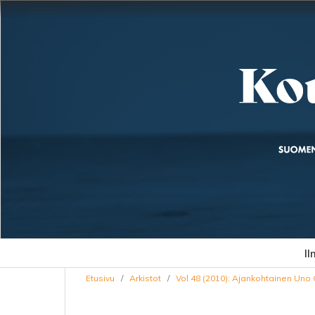
Il
Etusivu
/
Arkistot
/
Vol 48 (2010): Ajankohtainen Un