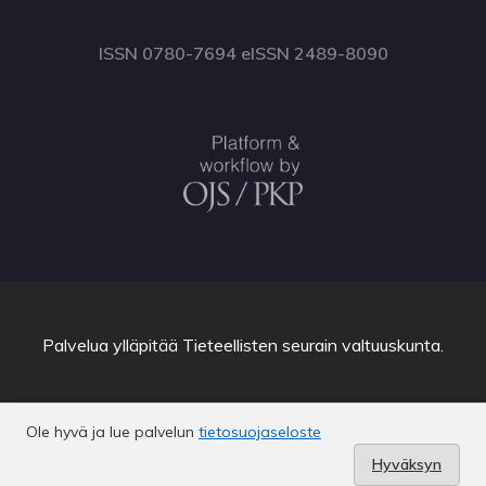
ISSN 0780-7694 eISSN 2489-8090
Palvelua ylläpitää
Tieteellisten seurain valtuuskunta
.
Ole hyvä ja lue palvelun
tietosuojaseloste
Hyväksyn