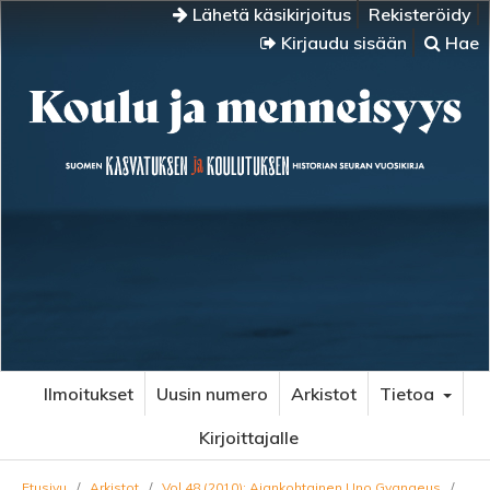
Lähetä käsikirjoitus
Rekisteröidy
Kirjaudu sisään
Hae
Ilmoitukset
Uusin numero
Arkistot
Tietoa
Kirjoittajalle
Etusivu
/
Arkistot
/
Vol 48 (2010): Ajankohtainen Uno Gygnaeus
/