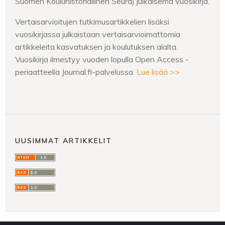
Suomen Kouluhistoriallinen Seura) julkaisema vuosikirja.
Vertaisarvioitujen tutkimusartikkelien lisäksi
vuosikirjassa julkaistaan vertaisarvioimattomia
artikkeleita kasvatuksen ja koulutuksen alalta.
Vuosikirja ilmestyy vuoden lopulla Open Access -
periaatteella Journal.fi-palvelussa.
Lue lisää >>
UUSIMMAT ARTIKKELIT