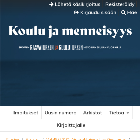
Lähetä käsikirjoitus
Rekisteröidy
Kirjaudu sisään
Hae
Ilmoitukset
Uusin numero
Arkistot
Tietoa
Kirjoittajalle
Etusivu
/
Arkistot
/
Vol 48 (2010): Ajankohtainen Uno Gygnaeus
/