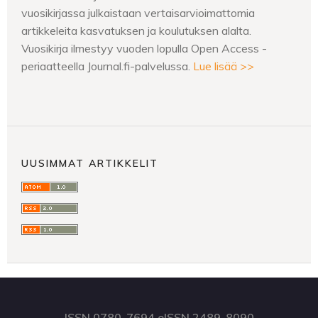
vuosikirjassa julkaistaan vertaisarvioimattomia
artikkeleita kasvatuksen ja koulutuksen alalta.
Vuosikirja ilmestyy vuoden lopulla Open Access -
periaatteella Journal.fi-palvelussa.
Lue lisää >>
UUSIMMAT ARTIKKELIT
ISSN 0780-7694 eISSN 2489-8090