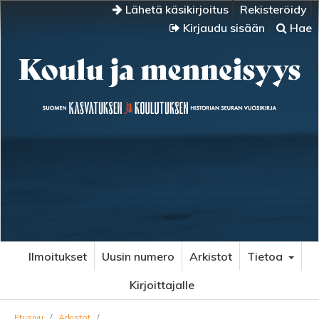
Lähetä käsikirjoitus
Rekisteröidy
Kirjaudu sisään
Hae
Ilmoitukset
Uusin numero
Arkistot
Tietoa
Kirjoittajalle
Etusivu
/
Arkistot
/