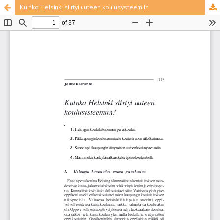
Kuinka Helsinki siirtyi uuteen koulusysteemiin
Palvelua ylläpitää
Tieteellisten seurain valtuuskunta
.