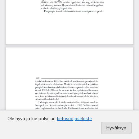
Ole hyvä ja lue palvelun
tietosuojaseloste
Hyväksyn