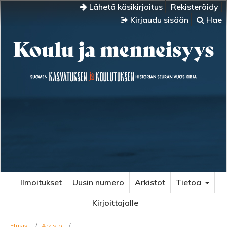
Lähetä käsikirjoitus
Rekisteröidy
Kirjaudu sisään
Hae
Ilmoitukset
Uusin numero
Arkistot
Tietoa
Kirjoittajalle
Etusivu
/
Arkistot
/