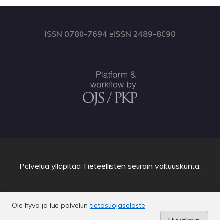
ISSN 0780-7694 eISSN 2489-8090
Palvelua ylläpitää
Tieteellisten seurain valtuuskunta
.
Ole hyvä ja lue palvelun
tietosuojaseloste