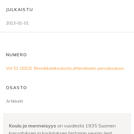
JULKAISTU
2013-01-01
NUMERO
Vol 51 (2013): Rinnakkaiskoulusta yhtenäiseen peruskouluun
OSASTO
Artikkelit
Koulu ja menneisyys
on vuodesta 1935 Suomen
kasvatuksen ja koulutuksen historian seuran (ent.