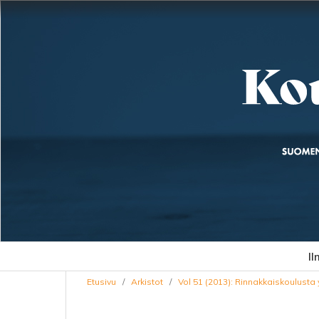
Il
Etusivu
/
Arkistot
/
Vol 51 (2013): Rinnakkaiskoulust