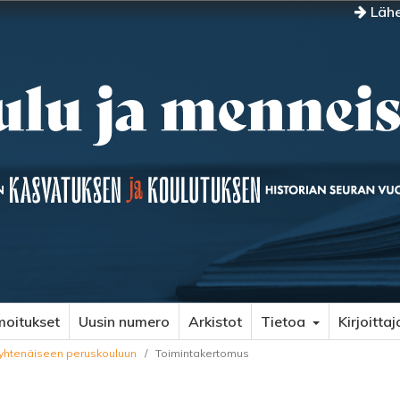
Lähe
moitukset
Uusin numero
Arkistot
Tietoa
Kirjoittaj
a yhtenäiseen peruskouluun
/
Toimintakertomus