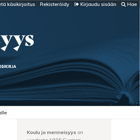
tä käsikirjoitus
Rekisteröidy
Kirjaudu sisään
Hae
alle
Koulu ja menneisyys
on