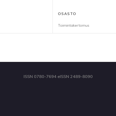
OSASTO
Toimintakertomus
ISSN 0780-7694 eISSN 2489-8090