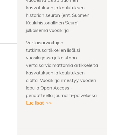
vuodesta 1935 Suomen
kasvatuksen ja koulutuksen
historian seuran (ent. Suomen
Kouluhistoriallinen Seura)
julkaisema vuosikirja.
Vertaisarvioitujen
tutkimusartikkelien lisäksi
vuosikirjassa julkaistaan
vertaisarvioimattomia artikkeleita
kasvatuksen ja koulutuksen
alalta. Vuosikirja ilmestyy vuoden
lopulla Open Access -
periaatteella Journal.fi-palvelussa.
Lue lisää >>