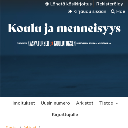
Lähetä käsikirjoitus
Rekisteröidy
Kirjaudu sisään
Hae
Ilmoitukset
Uusin numero
Arkistot
Tietoa
Kirjoittajalle
Etusivu
/
Arkistot
/