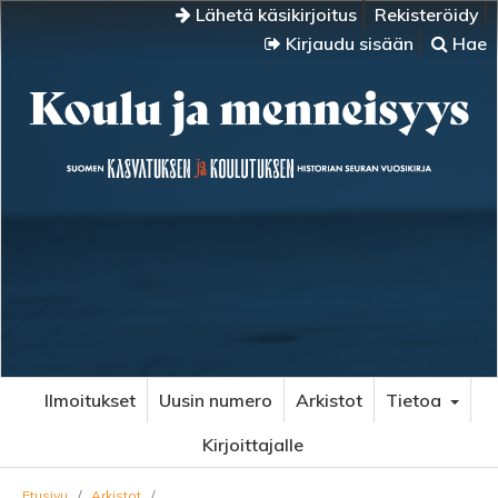
Lähetä käsikirjoitus
Rekisteröidy
Kirjaudu sisään
Hae
Ilmoitukset
Uusin numero
Arkistot
Tietoa
Kirjoittajalle
Etusivu
/
Arkistot
/