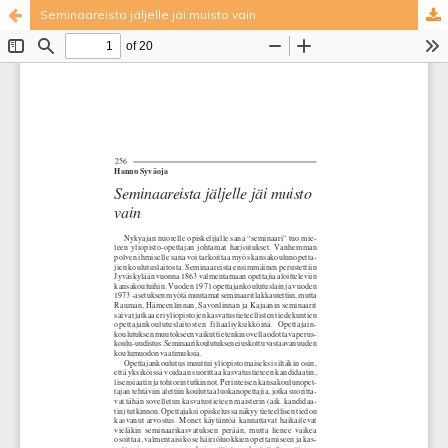
Seminaareista jäljelle jäi muisto vain
Palvelua ylläpitää
Tieteellisten seurain valtuuskunta
.