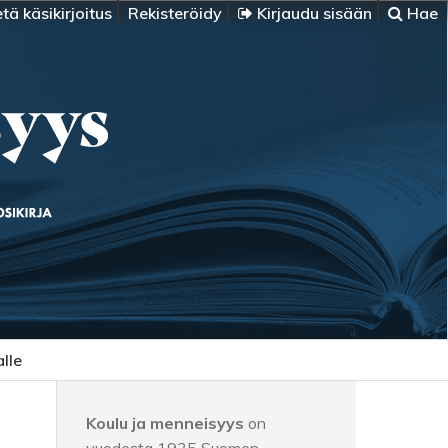
tä käsikirjoitus
Rekisteröidy
Kirjaudu sisään
Hae
alle
Koulu ja menneisyys
on