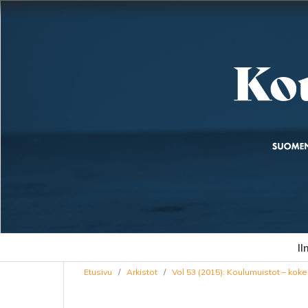
Il
Etusivu
/
Arkistot
/
Vol 53 (2015): Koulumuistot – kok