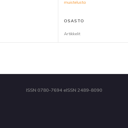
muistelusta
OSASTO
Artikkelit
ISSN 0780-7694 eISSN 2489-8090