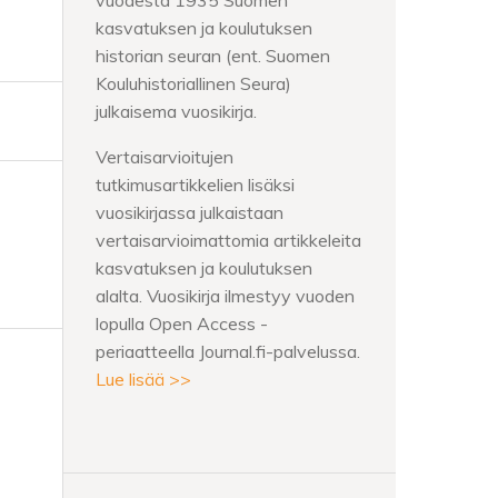
vuodesta 1935 Suomen
a
kasvatuksen ja koulutuksen
historian seuran (ent. Suomen
Kouluhistoriallinen Seura)
julkaisema vuosikirja.
Vertaisarvioitujen
tutkimusartikkelien lisäksi
vuosikirjassa julkaistaan
vertaisarvioimattomia artikkeleita
kasvatuksen ja koulutuksen
alalta. Vuosikirja ilmestyy vuoden
lopulla Open Access -
periaatteella Journal.fi-palvelussa.
Lue lisää >>