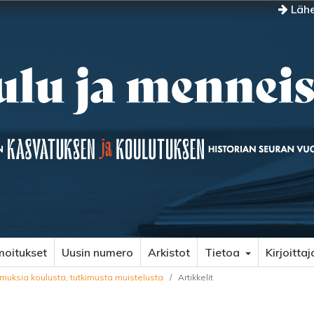
Lähe
moitukset
Uusin numero
Arkistot
Tietoa
Kirjoittaj
emuksia koulusta, tutkimusta muistelusta
/
Artikkelit