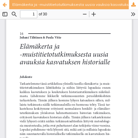
Elämäkerta ja -muistitietotutkimuksesta uusia vauksia kasvatuksen historialle
Palvelua ylläpitää
Tieteellisten seurain valtuuskunta
.