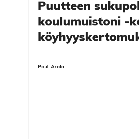
Puutteen sukupol
koulumuistoni -
köyhyyskertomu
Pauli Arola