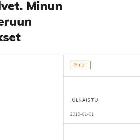
vet. Minun
keruun
kset
PDF
JULKAISTU
2015-01-01