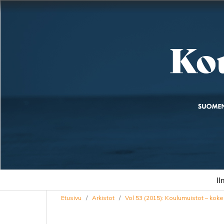
Il
Etusivu
/
Arkistot
/
Vol 53 (2015): Koulumuistot – kok