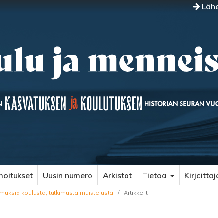
Lähe
moitukset
Uusin numero
Arkistot
Tietoa
Kirjoittaj
emuksia koulusta, tutkimusta muistelusta
/
Artikkelit