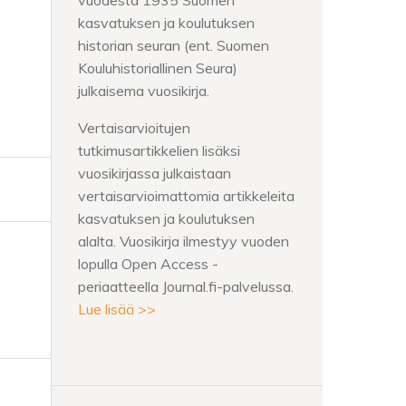
vuodesta 1935 Suomen
kasvatuksen ja koulutuksen
historian seuran (ent. Suomen
Kouluhistoriallinen Seura)
julkaisema vuosikirja.
Vertaisarvioitujen
tutkimusartikkelien lisäksi
vuosikirjassa julkaistaan
vertaisarvioimattomia artikkeleita
kasvatuksen ja koulutuksen
alalta. Vuosikirja ilmestyy vuoden
lopulla Open Access -
periaatteella Journal.fi-palvelussa.
Lue lisää >>