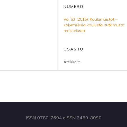
NUMERO
Vol 53 (2015): Koulumuistot –
kokemuksia koulusta, tutkimusta
muistelusta
OSASTO
Artikkelit
ISSN 0780-7694 eISSN 2489-8090