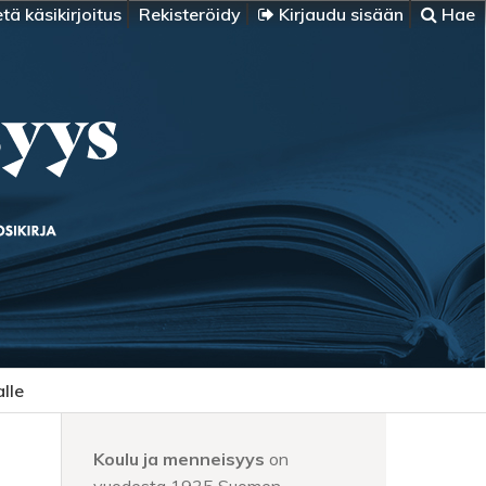
tä käsikirjoitus
Rekisteröidy
Kirjaudu sisään
Hae
alle
Koulu ja menneisyys
on