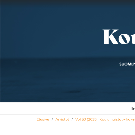
Il
Etusivu
/
Arkistot
/
Vol 53 (2015): Koulumuistot – kok