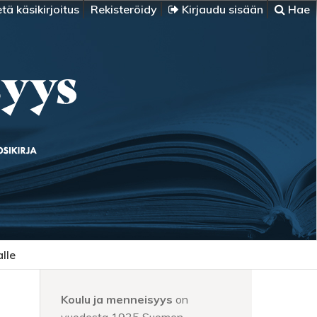
tä käsikirjoitus
Rekisteröidy
Kirjaudu sisään
Hae
alle
Koulu ja menneisyys
on