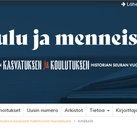
Lähe
moitukset
Uusin numero
Arkistot
Tietoa
Kirjoittaj
emuksia koulusta, tutkimusta muistelusta
/
Artikkelit