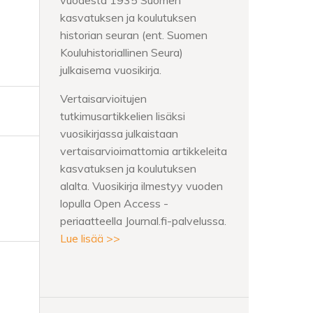
vuodesta 1935 Suomen
kasvatuksen ja koulutuksen
historian seuran (ent. Suomen
Kouluhistoriallinen Seura)
julkaisema vuosikirja.
Vertaisarvioitujen
tutkimusartikkelien lisäksi
vuosikirjassa julkaistaan
vertaisarvioimattomia artikkeleita
kasvatuksen ja koulutuksen
alalta. Vuosikirja ilmestyy vuoden
lopulla Open Access -
periaatteella Journal.fi-palvelussa.
Lue lisää >>