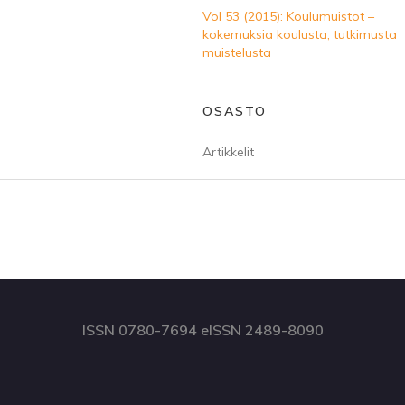
Vol 53 (2015): Koulumuistot –
kokemuksia koulusta, tutkimusta
muistelusta
OSASTO
Artikkelit
ISSN 0780-7694 eISSN 2489-8090