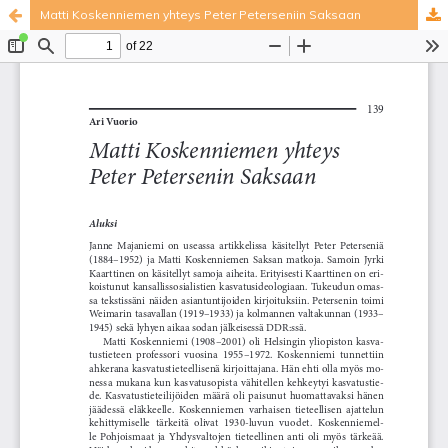
Matti Koskenniemen yhteys Peter Peterseniin Saksaan
Palvelua ylläpitää
Tieteellisten seurain valtuuskunta
.