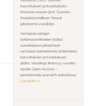
vuodesta 1935 Suomen
kasvatuksen ja koulutuksen
historian seuran (ent. Suomen
Kouluhistoriallinen Seura)
julkaisema vuosikirja.
Vertaisarvioitujen
tutkimusartikkelien lisäksi
vuosikirjassa julkaistaan
vertaisarvioimattomia artikkeleita
kasvatuksen ja koulutuksen
alalta. Vuosikirja ilmestyy vuoden
lopulla Open Access -
periaatteella Journal.fi-palvelussa.
Lue lisää >>