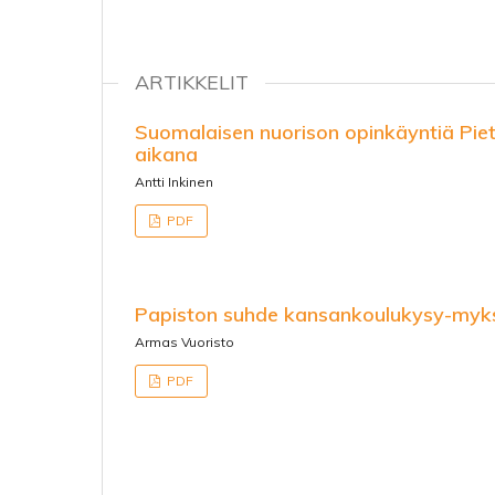
ARTIKKELIT
Suomalaisen nuorison opinkäyntiä Pie
aikana
Antti Inkinen
PDF
Papiston suhde kansankoulukysy-myk
Armas Vuoristo
PDF