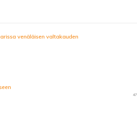
tarissa venäläisen valtakauden
seen
47