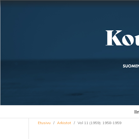
Il
Etusivu
/
Arkistot
/
Vol 11 (1959): 1958-1959