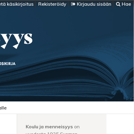
tä käsikirjoitus
Rekisteröidy
Kirjaudu sisään
Hae
alle
Koulu ja menneisyys
on