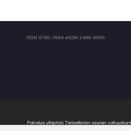
ISSN 0780-7694 eISSN 2489-8090
Palvelua ylläpitää
Tieteellisten seurain valtuuskun