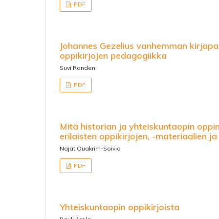
PDF
Johannes Gezelius vanhemman kirjapai
oppikirjojen pedagogiikka
Suvi Randen
PDF
Mitä historian ja yhteiskuntaopin oppim
erilaisten oppikirjojen, -materiaalien ja 
Najat Ouakrim-Soivio
PDF
Yhteiskuntaopin oppikirjoista