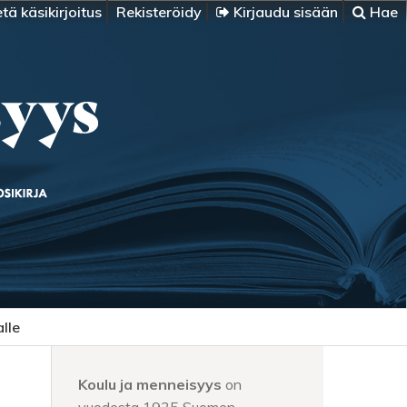
tä käsikirjoitus
Rekisteröidy
Kirjaudu sisään
Hae
alle
Koulu ja menneisyys
on