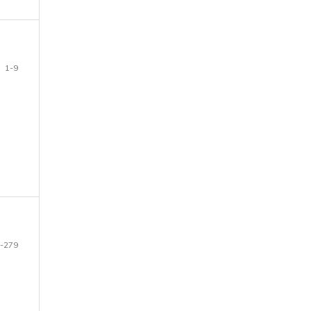
1-9
-279