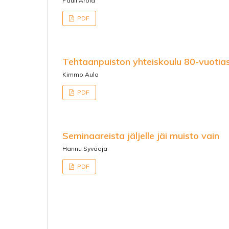
Pauli Arola
PDF
Tehtaanpuiston yhteiskoulu 80-vuotia
Kimmo Aula
PDF
Seminaareista jäljelle jäi muisto vain
Hannu Syväoja
PDF