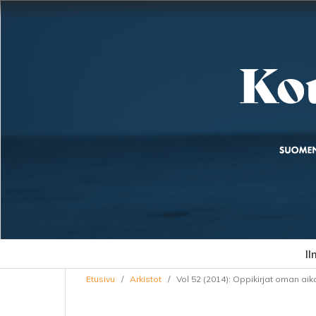
Il
Etusivu
/
Arkistot
/
Vol 52 (2014): Oppikirjat oman ai