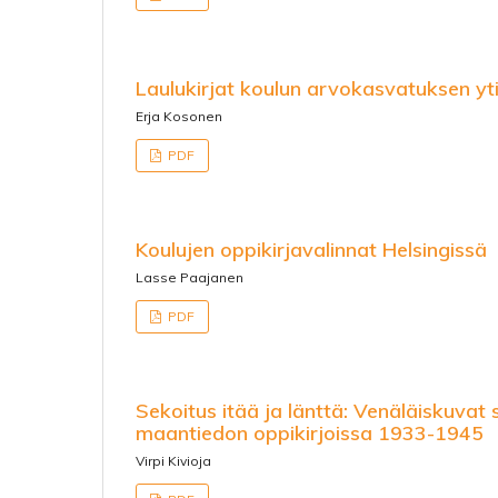
Laulukirjat koulun arvokasvatuksen y
Erja Kosonen
PDF
Koulujen oppikirjavalinnat Helsingissä
Lasse Paajanen
PDF
Sekoitus itää ja länttä: Venäläiskuvat 
maantiedon oppikirjoissa 1933-1945
Virpi Kivioja