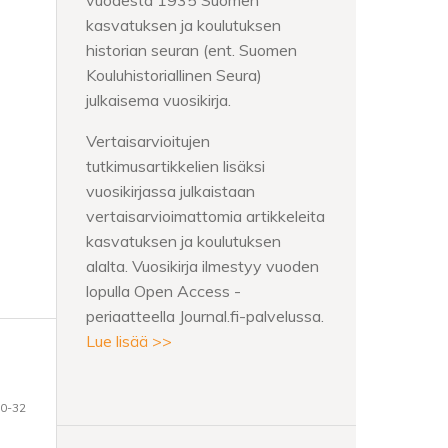
vuodesta 1935 Suomen
kasvatuksen ja koulutuksen
historian seuran (ent. Suomen
Kouluhistoriallinen Seura)
julkaisema vuosikirja.
Vertaisarvioitujen
tutkimusartikkelien lisäksi
vuosikirjassa julkaistaan
vertaisarvioimattomia artikkeleita
kasvatuksen ja koulutuksen
alalta. Vuosikirja ilmestyy vuoden
lopulla Open Access -
periaatteella Journal.fi-palvelussa.
Lue lisää >>
0-32