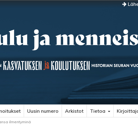
Lähe
moitukset
Uusin numero
Arkistot
Tietoa
Kirjoittaj
kansa ilmentyminä