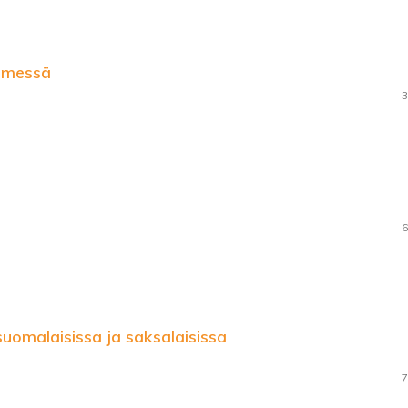
timessä
3
6
suomalaisissa ja saksalaisissa
7