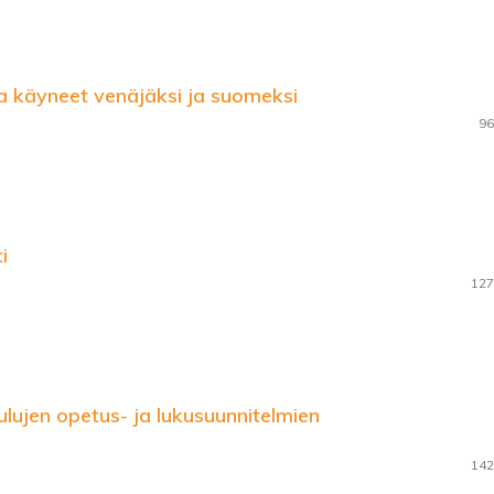
a käyneet venäjäksi ja suomeksi
96
i
127
lujen opetus- ja lukusuunnitelmien
142