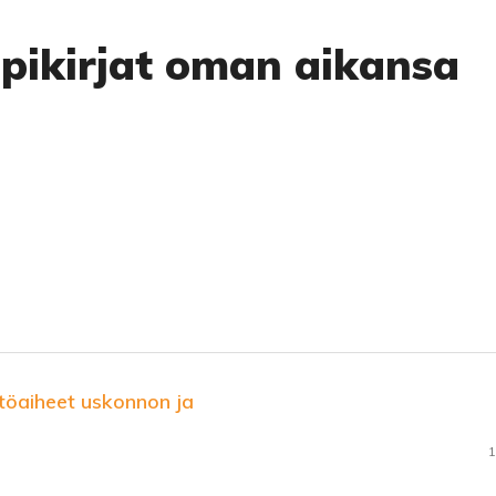
ppikirjat oman aikansa
stöaiheet uskonnon ja
1