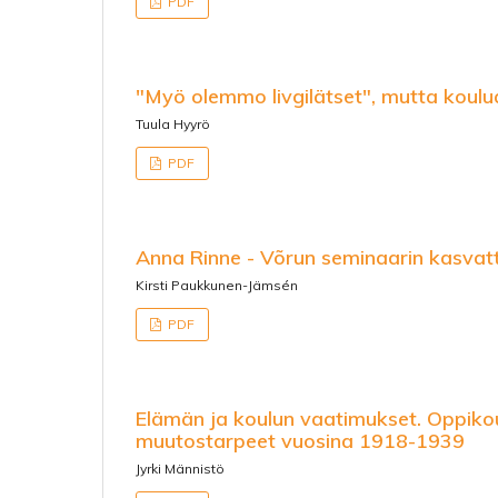
PDF
"Myö olemmo livgilätset", mutta koulu
Tuula Hyyrö
PDF
Anna Rinne - Võrun seminaarin kasvatt
Kirsti Paukkunen-Jämsén
PDF
Elämän ja koulun vaatimukset. Oppikou
muutostarpeet vuosina 1918-1939
Jyrki Männistö