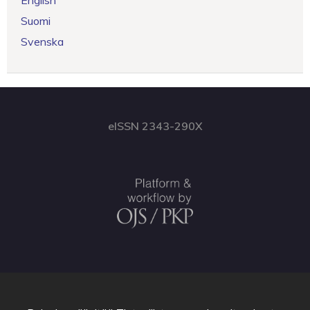
English
Suomi
Svenska
eISSN 2343-290X