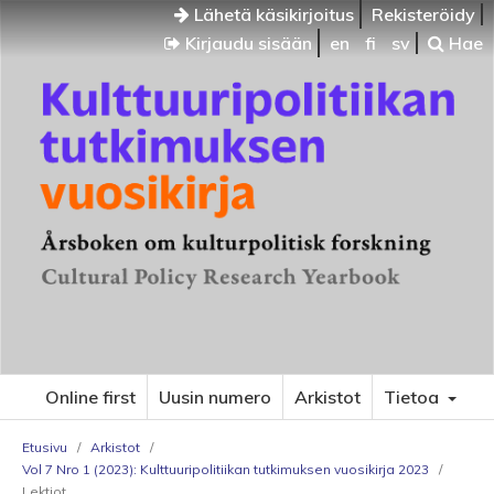
Lähetä käsikirjoitus
Rekisteröidy
Kirjaudu sisään
en
fi
sv
Hae
Online first
Uusin numero
Arkistot
Tietoa
Etusivu
/
Arkistot
/
Vol 7 Nro 1 (2023): Kulttuuripolitiikan tutkimuksen vuosikirja 2023
/
Lektiot