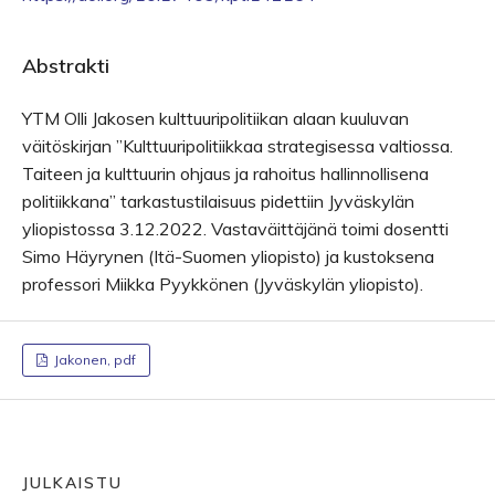
Abstrakti
YTM Olli Jakosen kulttuuripolitiikan alaan kuuluvan
väitöskirjan ”Kulttuuripolitiikkaa strategisessa valtiossa.
Taiteen ja kulttuurin ohjaus ja rahoitus hallinnollisena
politiikkana” tarkastustilaisuus pidettiin Jyväskylän
yliopistossa 3.12.2022. Vastaväittäjänä toimi dosentti
Simo Häyrynen (Itä-Suomen yliopisto) ja kustoksena
professori Miikka Pyykkönen (Jyväskylän yliopisto).
Jakonen, pdf
JULKAISTU