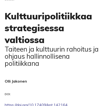
Kulttuuripolitiikkaa
strategisessa
valtiossa
Taiteen ja kulttuurin rahoitus ja
ohjaus hallinnollisena
politiikkana
Olli Jakonen
DOI:
https://doi.org/10.17409/kpt.142164