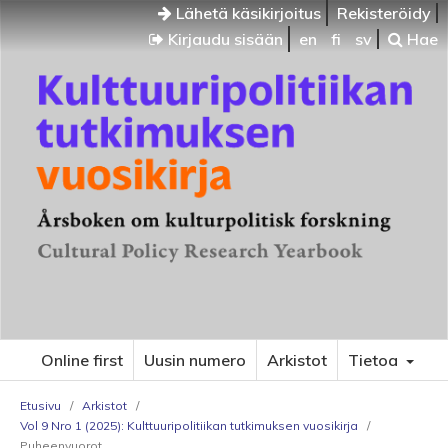
Lähetä käsikirjoitus
Rekisteröidy
Kirjaudu sisään
en
fi
sv
Hae
Online first
Uusin numero
Arkistot
Tietoa
Etusivu
/
Arkistot
/
Vol 9 Nro 1 (2025): Kulttuuripolitiikan tutkimuksen vuosikirja
/
Puheenvuorot