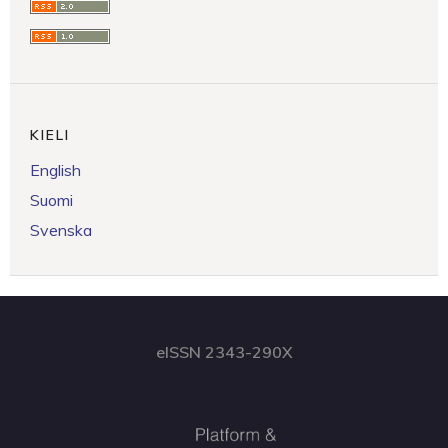
KIELI
English
Suomi
Svenska
eISSN 2343-290X