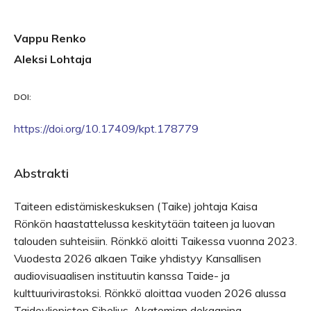
Vappu Renko
Aleksi Lohtaja
DOI:
https://doi.org/10.17409/kpt.178779
Abstrakti
Taiteen edistämiskeskuksen (Taike) johtaja Kaisa
Rönkön haastattelussa keskitytään taiteen ja luovan
talouden suhteisiin. Rönkkö aloitti Taikessa vuonna 2023.
Vuodesta 2026 alkaen Taike yhdistyy Kansallisen
audiovisuaalisen instituutin kanssa Taide- ja
kulttuurivirastoksi. Rönkkö aloittaa vuoden 2026 alussa
Taideyliopiston Sibelius-Akatemian dekaanina.