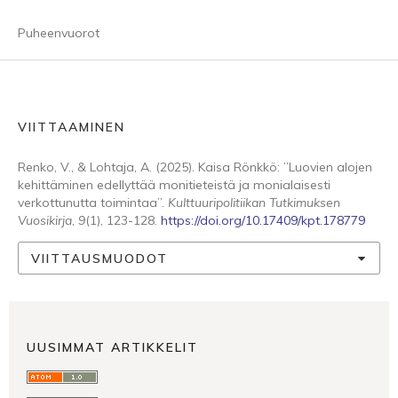
Puheenvuorot
VIITTAAMINEN
Renko, V., & Lohtaja, A. (2025). Kaisa Rönkkö: ”Luovien alojen
kehittäminen edellyttää monitieteistä ja monialaisesti
verkottunutta toimintaa”.
Kulttuuripolitiikan Tutkimuksen
Vuosikirja
,
9
(1), 123-128.
https://doi.org/10.17409/kpt.178779
VIITTAUSMUODOT
UUSIMMAT ARTIKKELIT