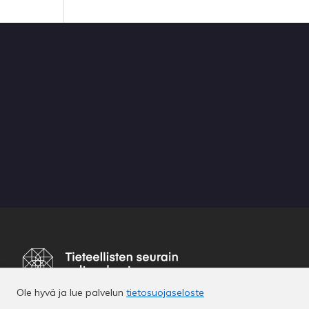
Ole hyvä ja lue palvelun
tietosuojaseloste