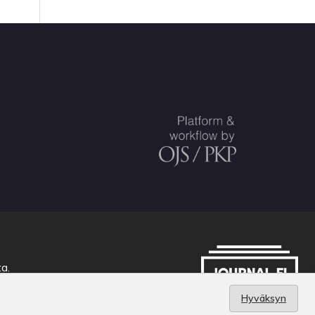
ta
.
Hyväksyn