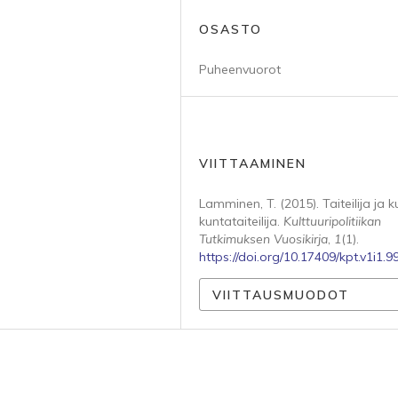
OSASTO
Puheenvuorot
VIITTAAMINEN
Lamminen, T. (2015). Taiteilija ja k
kuntataiteilija.
Kulttuuripolitiikan
Tutkimuksen Vuosikirja
,
1
(1).
https://doi.org/10.17409/kpt.v1i1.9
VIITTAUSMUODOT