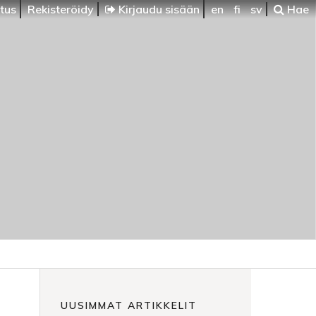
itus
Rekisteröidy
Kirjaudu sisään
en
fi
sv
Hae
UUSIMMAT ARTIKKELIT