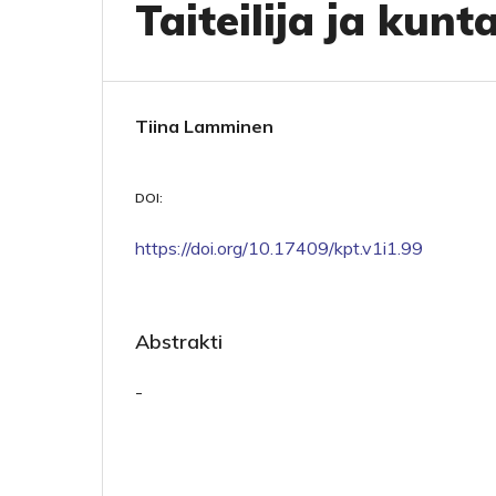
Taiteilija ja kunt
Tiina Lamminen
DOI:
https://doi.org/10.17409/kpt.v1i1.99
Abstrakti
-