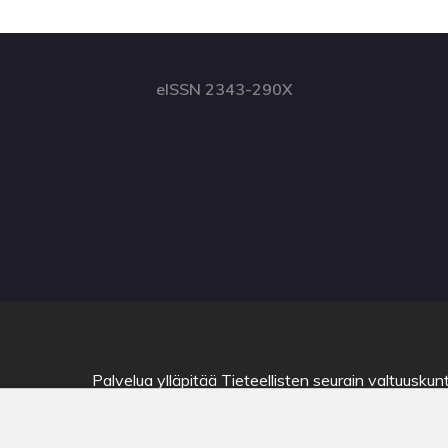
eISSN 2343-290X
Palvelua ylläpitää
Tieteellisten seurain valtuuskun