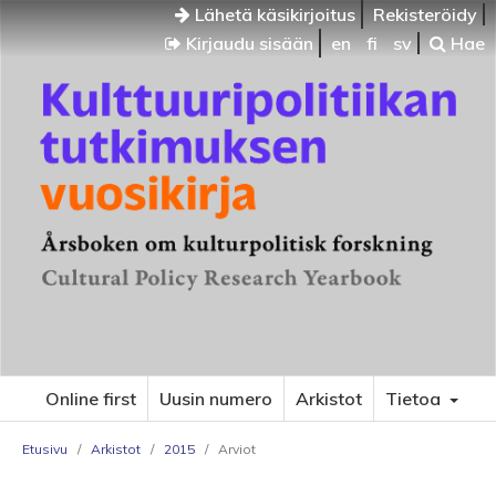
Lähetä käsikirjoitus
Rekisteröidy
Kirjaudu sisään
en
fi
sv
Hae
Online first
Uusin numero
Arkistot
Tietoa
Etusivu
/
Arkistot
/
2015
/
Arviot