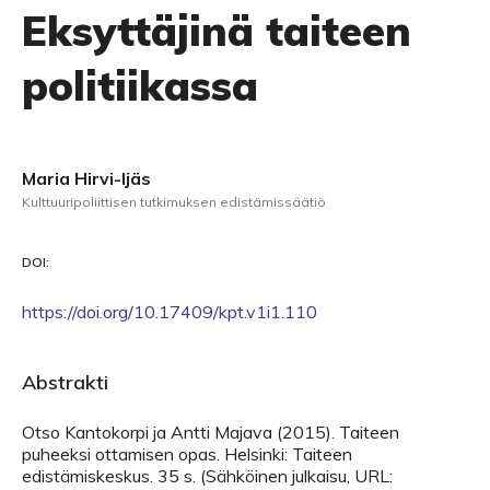
Eksyttäjinä taiteen
politiikassa
Maria Hirvi-Ijäs
Kulttuuripoliittisen tutkimuksen edistämissäätiö
DOI:
https://doi.org/10.17409/kpt.v1i1.110
Abstrakti
Otso Kantokorpi ja Antti Majava (2015). Taiteen
puheeksi ottamisen opas. Helsinki: Taiteen
edistämiskeskus. 35 s. (Sähköinen julkaisu, URL: