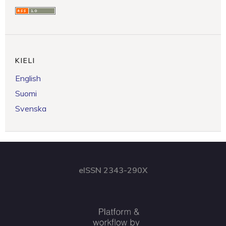
KIELI
English
Suomi
Svenska
eISSN 2343-290X