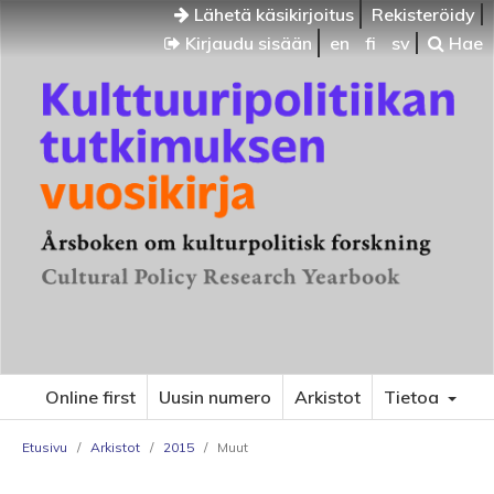
Lähetä käsikirjoitus
Rekisteröidy
Kirjaudu sisään
en
fi
sv
Hae
Online first
Uusin numero
Arkistot
Tietoa
Etusivu
/
Arkistot
/
2015
/
Muut