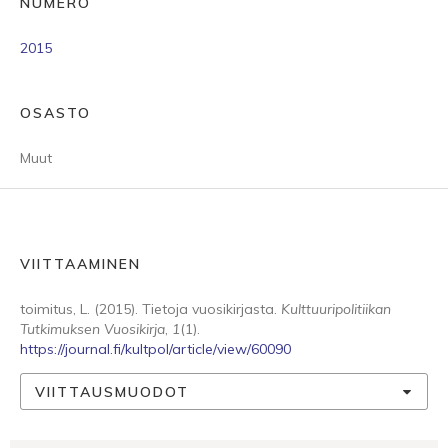
NUMERO
2015
OSASTO
Muut
VIITTAAMINEN
toimitus, L. (2015). Tietoja vuosikirjasta.
Kulttuuripolitiikan
Tutkimuksen Vuosikirja
,
1
(1).
https://journal.fi/kultpol/article/view/60090
VIITTAUSMUODOT