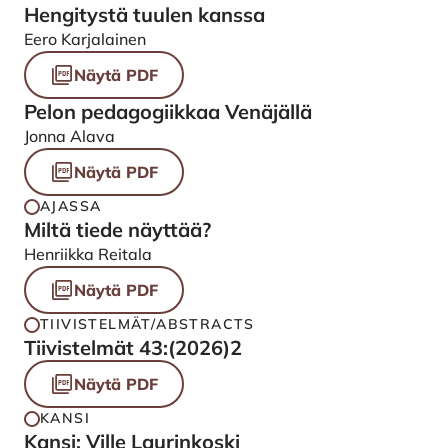
Hengitystä tuulen kanssa
Eero Karjalainen
Näytä PDF
Pelon pedagogiikkaa Venäjällä
Jonna Alava
Näytä PDF
AJASSA
Miltä tiede näyttää?
Henriikka Reitala
Näytä PDF
TIIVISTELMÄT/ABSTRACTS
Tiivistelmät 43:(2026)2
Näytä PDF
KANSI
Kansi: Ville Laurinkoski