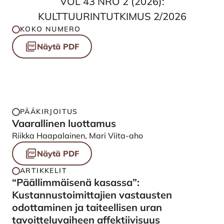
VOL 43 NRO 2 (2026):
KULTTUURINTUTKIMUS 2/2026
KOKO NUMERO
Näytä PDF
PÄÄKIRJOITUS
Vaarallinen luottamus
Riikka Haapalainen, Mari Viita-aho
Näytä PDF
ARTIKKELIT
“Päällimmäisenä kasassa”:
Kustannustoimittajien vastausten
odottaminen ja taiteellisen uran
tavoitteluvaiheen affektiivisuus