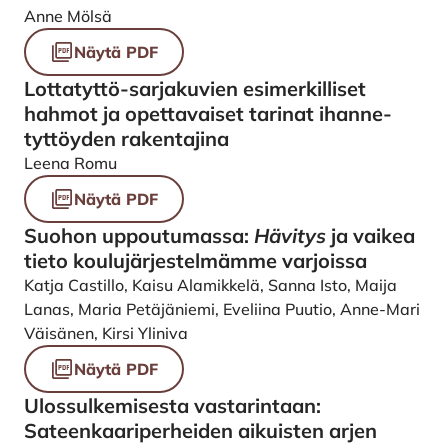
Anne Mölsä
Näytä PDF
Lottatyttö-sarjakuvien esimerkilliset
hahmot ja opettavaiset tarinat ihanne-
tyttöyden rakentajina
Leena Romu
Näytä PDF
Suohon uppoutumassa:
Hävitys
ja vaikea
tieto koulujärjestelmämme varjoissa
Katja Castillo, Kaisu Alamikkelä, Sanna Isto, Maija
Lanas, Maria Petäjäniemi, Eveliina Puutio, Anne-Mari
Väisänen, Kirsi Yliniva
Näytä PDF
Ulossulkemisesta vastarintaan:
Sateenkaariperheiden aikuisten arjen