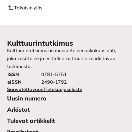
Takaisin ylös
Kulttuurintutkimus
Kulttuurintutkimus on monitieteinen aikakauslehti,
joka käsittelee ja esittelee kulttuuriin kohdistuvaa
tutkimusta.
ISSN
0781-5751
eISSN
2490-1792
Saavutettavuus
Tietosuojaseloste
Uusin numero
Arkistot
Tulevat artikkelit
Ilmoitukset