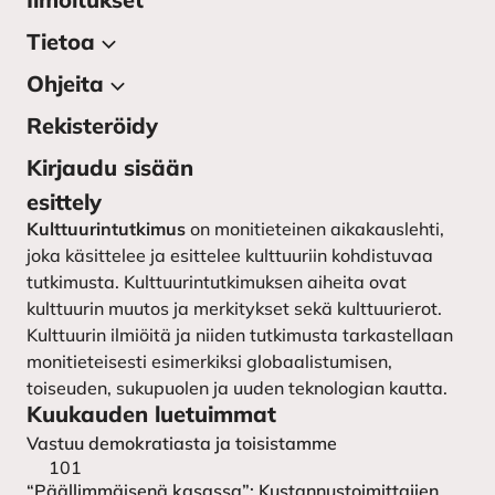
Tietoa
Ohjeita
Tietoa julkaisusta
Lehden toimitus
Rekisteröidy
Kirjoittajan ohjeet
Yhteystiedot
Kirjoittajaohjeet ruotsiksi –
Kirjaudu sisään
instruktioner till författarna
Kulttuurintutkimuksen
esittely
seura
Lähetä käsikirjoitus
Kulttuurintutkimus
on monitieteinen aikakauslehti,
joka käsittelee ja esittelee kulttuuriin kohdistuvaa
tutkimusta. Kulttuurintutkimuksen aiheita ovat
kulttuurin muutos ja merkitykset sekä kulttuurierot.
Kulttuurin ilmiöitä ja niiden tutkimusta tarkastellaan
monitieteisesti esimerkiksi globaalistumisen,
toiseuden, sukupuolen ja uuden teknologian kautta.
Kuukauden luetuimmat
Vastuu demokratiasta ja toisistamme
101
“Päällimmäisenä kasassa”: Kustannustoimittajien