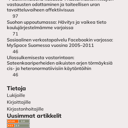
vastausten odottaminen ja taiteellisen uran
tavoitteluvaiheen affektiivisuus
97
Suohon uppoutumassa:
Hävitys
ja vaikea tieto
koulujärjestelmämme varjoissa
71
Sosiaalinen verkostopalvelu Facebookin varjossa:
MySpace Suomessa vuosina 2005–2011
46
Ulossulkemisesta vastarintaan:
Sateenkaariperheiden aikuisten arjen törmäyksiä
cis- ja heteronormatiivisiin käytäntöihin
46
Tietoja
Lukijoille
Kirjoittajille
Kirjastonhoitajille
Uusimmat artikkelit