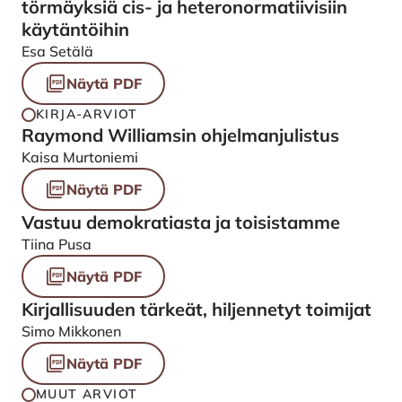
törmäyksiä cis- ja heteronormatiivisiin
käytäntöihin
Esa Setälä
Näytä PDF
KIRJA-ARVIOT
Raymond Williamsin ohjelmanjulistus
Kaisa Murtoniemi
Näytä PDF
Vastuu demokratiasta ja toisistamme
Tiina Pusa
Näytä PDF
Kirjallisuuden tärkeät, hiljennetyt toimijat
Simo Mikkonen
Näytä PDF
MUUT ARVIOT