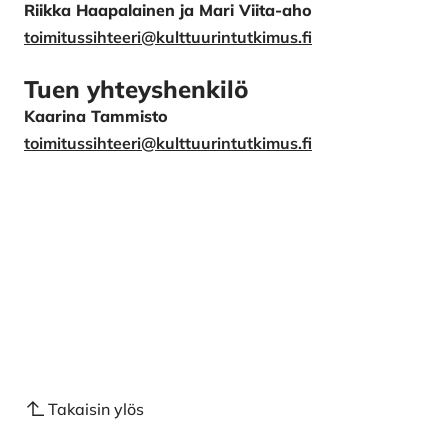
Riikka Haapalainen ja Mari Viita-aho
toimitussihteeri@kulttuurintutkimus.fi
Tuen yhteyshenkilö
Kaarina Tammisto
toimitussihteeri@kulttuurintutkimus.fi
Takaisin ylös