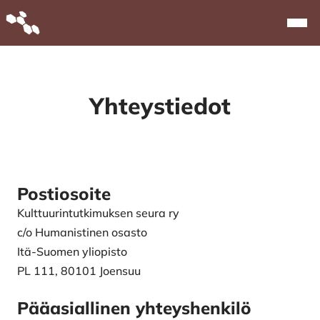
Alkuun
Navi
Yhteystiedot
Postiosoite
Kulttuurintutkimuksen seura ry
c/o Humanistinen osasto
Itä-Suomen yliopisto
PL 111, 80101 Joensuu
Pääasiallinen yhteyshenkilö