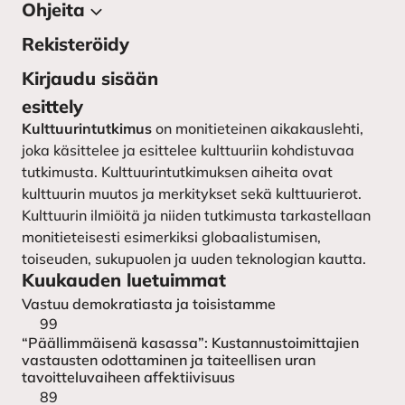
Ohjeita
Tietoa julkaisusta
Lehden toimitus
Rekisteröidy
Kirjoittajan ohjeet
Yhteystiedot
Kirjoittajaohjeet ruotsiksi –
Kirjaudu sisään
instruktioner till författarna
Kulttuurintutkimuksen
esittely
seura
Lähetä käsikirjoitus
Kulttuurintutkimus
on monitieteinen aikakauslehti,
joka käsittelee ja esittelee kulttuuriin kohdistuvaa
tutkimusta. Kulttuurintutkimuksen aiheita ovat
kulttuurin muutos ja merkitykset sekä kulttuurierot.
Kulttuurin ilmiöitä ja niiden tutkimusta tarkastellaan
monitieteisesti esimerkiksi globaalistumisen,
toiseuden, sukupuolen ja uuden teknologian kautta.
Kuukauden luetuimmat
Vastuu demokratiasta ja toisistamme
99
“Päällimmäisenä kasassa”: Kustannustoimittajien
vastausten odottaminen ja taiteellisen uran
tavoitteluvaiheen affektiivisuus
89