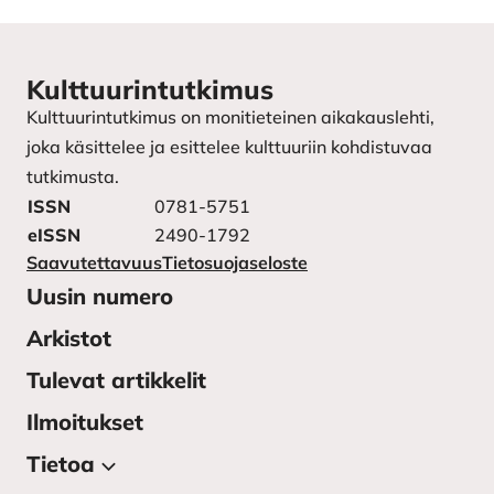
Kulttuurintutkimus
Kulttuurintutkimus on monitieteinen aikakauslehti,
joka käsittelee ja esittelee kulttuuriin kohdistuvaa
tutkimusta.
ISSN
0781-5751
eISSN
2490-1792
Saavutettavuus
Tietosuojaseloste
Uusin numero
Arkistot
Tulevat artikkelit
Ilmoitukset
Tietoa