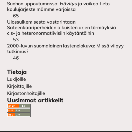
Suohon uppoutumassa:
Hävitys
ja vaikea tieto
koulujärjestelmämme varjoissa
65
Ulossulkemisesta vastarintaan:
Sateenkaariperheiden aikuisten arjen törmäyksiä
cis- ja heteronormatiivisiin käytäntöihin
53
2000-luvun suomalainen lastenelokuva: Missä viipyy
tutkimus?
46
Tietoja
Lukijoille
Kirjoittajille
Kirjastonhoitajille
Uusimmat artikkelit