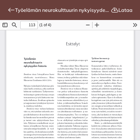
Työelämän neurokulttuurin nykyisyyden historia
Lataa