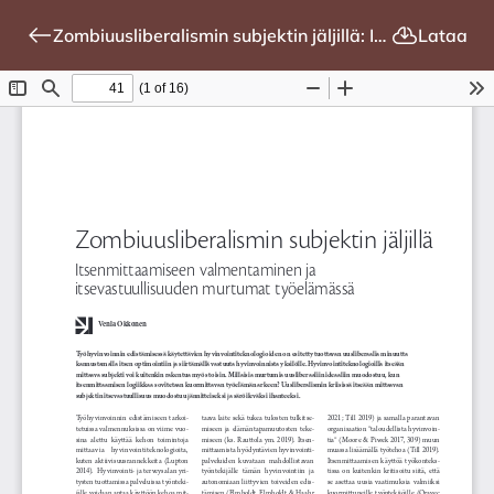
Zombiuusliberalismin subjektin jäljillä: Itsenmittaamiseen valmentaminen ja itsevastuullisuuden murtumat työelämässä
Lataa