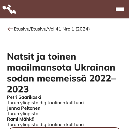
Alkuun
Navi
Etusivu
/
Etusivu
/
Vol 41 Nro 1 (2024)
Natsit ja toinen
maailmansota ­Ukrainan
sodan meemeissä 2022–
2023
Petri Saarikoski
Authors
Turun yliopisto digitaalinen kulttuuri
Jenna Peltonen
Turun yliopisto
Rami Mähkä
Turun yliopisto digitaalinen kulttuuri