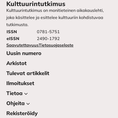
Kulttuurintutkimus
Kulttuurintutkimus on monitieteinen aikakauslehti,
joka käsittelee ja esittelee kulttuuriin kohdistuvaa
tutkimusta.
ISSN
0781-5751
eISSN
2490-1792
Saavutettavuus
Tietosuojaseloste
Uusin numero
Arkistot
Tulevat artikkelit
Ilmoitukset
Tietoa
Ohjeita
Tietoa julkaisusta
Lehden toimitus
Rekisteröidy
Kirjoittajan ohjeet