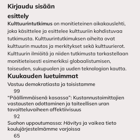
Yhteystiedot
Kirjoittajaohjeet ruotsiksi –
Kirjaudu sisään
instruktioner till författarna
Kulttuurintutkimuksen
esittely
seura
Lähetä käsikirjoitus
Kulttuurintutkimus
on monitieteinen aikakauslehti,
joka käsittelee ja esittelee kulttuuriin kohdistuvaa
tutkimusta. Kulttuurintutkimuksen aiheita ovat
kulttuurin muutos ja merkitykset sekä kulttuurierot.
Kulttuurin ilmiöitä ja niiden tutkimusta tarkastellaan
monitieteisesti esimerkiksi globaalistumisen,
toiseuden, sukupuolen ja uuden teknologian kautta.
Kuukauden luetuimmat
Vastuu demokratiasta ja toisistamme
99
“Päällimmäisenä kasassa”: Kustannustoimittajien
vastausten odottaminen ja taiteellisen uran
tavoitteluvaiheen affektiivisuus
92
Suohon uppoutumassa:
Hävitys
ja vaikea tieto
koulujärjestelmämme varjoissa
65