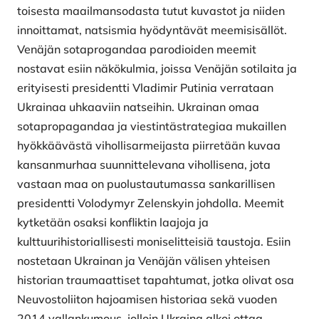
toisesta maailmansodasta tutut kuvastot ja niiden
innoittamat, natsismia hyödyntävät meemisisällöt.
Venäjän sotaprogandaa parodioiden meemit
nostavat esiin näkökulmia, joissa Venäjän sotilaita ja
erityisesti presidentti Vladimir Putinia verrataan
Ukrainaa uhkaaviin natseihin. Ukrainan omaa
sotapropagandaa ja viestintästrategiaa mukaillen
hyökkäävästä vihollisarmeijasta piirretään kuvaa
kansanmurhaa suunnittelevana vihollisena, jota
vastaan maa on puolustautumassa sankarillisen
presidentti Volodymyr Zelenskyin johdolla. Meemit
kytketään osaksi konfliktin laajoja ja
kulttuurihistoriallisesti moniselitteisiä taustoja. Esiin
nostetaan Ukrainan ja Venäjän välisen yhteisen
historian traumaattiset tapahtumat, jotka olivat osa
Neuvostoliiton hajoamisen historiaa sekä vuoden
2014 vallankumous, jolloin Ukraina alkoi ottaa