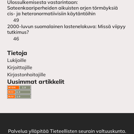
Ulossulkemisesta vastarintaan:
Sateenkaariperheiden aikuisten arjen törmäyksiä
cis- ja heteronormatiivisiin käytäntöihin
49
2000-luvun suomalainen lastenelokuva: Missä viipyy
tutkimus?
46
Tietoja
Lukijoille
Kirjoittajille
Kirjastonhoitajille
Uusimmat artikkelit
Palvelua ylläpitää
Tieteellisten seurain valtuuskunta
.