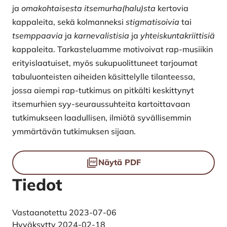
ja
omakohtaisesta itsemurha(halu)sta
kertovia
kappaleita, sekä kolmanneksi
stigmatisoivia
tai
tsemppaavia
ja
karnevalistisia
ja
yhteiskuntakriittisiä
kappaleita. Tarkasteluamme motivoivat rap-musiikin
erityislaatuiset, myös sukupuolittuneet tarjoumat
tabuluonteisten aiheiden käsittelylle tilanteessa,
jossa aiempi rap-tutkimus on pitkälti keskittynyt
itsemurhien syy-seuraussuhteita kartoittavaan
tutkimukseen laadullisen, ilmiötä syvällisemmin
ymmärtävän tutkimuksen sijaan.
Tiedostot
Näytä PDF
Tiedot
Vastaanotettu 2023-07-06
Hyväksytty 2024-02-18