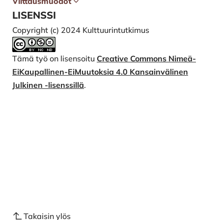
Viittausmuodot
LISENSSI
Copyright (c) 2024 Kulttuurintutkimus
Tämä työ on lisensoitu
Creative Commons Nimeä-
EiKaupallinen-EiMuutoksia 4.0 Kansainvälinen
Julkinen -lisenssillä
.
Takaisin ylös