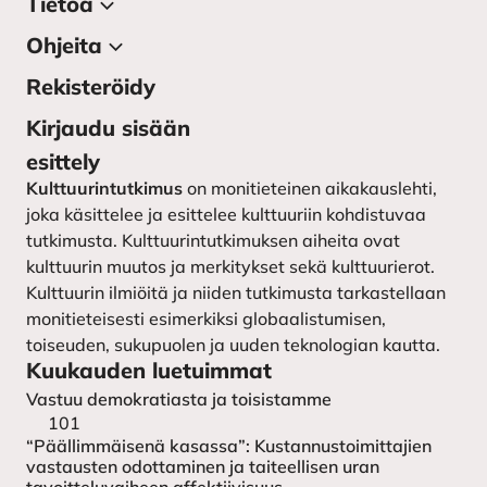
Tietoa
Ohjeita
Tietoa julkaisusta
Lehden toimitus
Rekisteröidy
Kirjoittajan ohjeet
Yhteystiedot
Kirjoittajaohjeet ruotsiksi –
Kirjaudu sisään
instruktioner till författarna
Kulttuurintutkimuksen
esittely
seura
Lähetä käsikirjoitus
Kulttuurintutkimus
on monitieteinen aikakauslehti,
joka käsittelee ja esittelee kulttuuriin kohdistuvaa
tutkimusta. Kulttuurintutkimuksen aiheita ovat
kulttuurin muutos ja merkitykset sekä kulttuurierot.
Kulttuurin ilmiöitä ja niiden tutkimusta tarkastellaan
monitieteisesti esimerkiksi globaalistumisen,
toiseuden, sukupuolen ja uuden teknologian kautta.
Kuukauden luetuimmat
Vastuu demokratiasta ja toisistamme
101
“Päällimmäisenä kasassa”: Kustannustoimittajien
vastausten odottaminen ja taiteellisen uran
tavoitteluvaiheen affektiivisuus