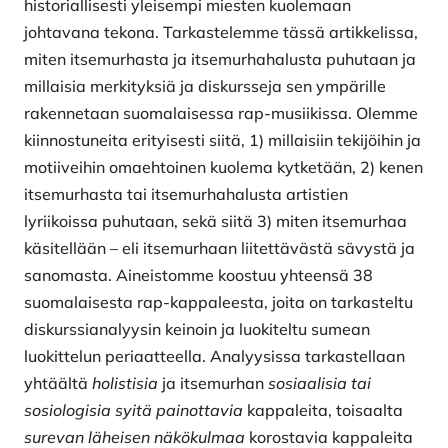
historiallisesti yleisempi miesten kuolemaan
johtavana tekona. Tarkastelemme tässä artikkelissa,
miten itsemurhasta ja itsemurhahalusta puhutaan ja
millaisia merkityksiä ja diskursseja sen ympärille
rakennetaan suomalaisessa rap-musiikissa. Olemme
kiinnostuneita erityisesti siitä, 1) millaisiin tekijöihin ja
motiiveihin omaehtoinen kuolema kytketään, 2) kenen
itsemurhasta tai itsemurhahalusta artistien
lyriikoissa puhutaan, sekä siitä 3) miten itsemurhaa
käsitellään – eli itsemurhaan liitettävästä sävystä ja
sanomasta. Aineistomme koostuu yhteensä 38
suomalaisesta rap-kappaleesta, joita on tarkasteltu
diskurssianalyysin keinoin ja luokiteltu sumean
luokittelun periaatteella. Analyysissa tarkastellaan
yhtäältä
holistisia
ja itsemurhan
sosiaalisia tai
sosiologisia syitä painottavia
kappaleita, toisaalta
surevan läheisen näkökulmaa
korostavia kappaleita