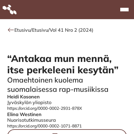
Alkuun
Navi
Etusivu
/
Etusivu
/
Vol 41 Nro 2 (2024)
“Antakaa mun mennä,
itse perkeleeni kesytän”
Omaehtoinen kuolema
suomalaisessa rap-musiikissa
Heidi Kosonen
Authors
Jyväskylän yliopisto
https://orcid.org/0000-0002-2931-878X
Elina Westinen
Nuorisotutkimusseura
https://orcid.org/0000-0002-1071-8871
Tiedostot