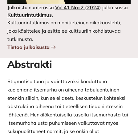
Julkaistu numerossa
Vol 41 Nro 2 (2024)
julkaisussa
Kulttuurintutkimus
.
Kulttuurintutkimus on monitieteinen aikakauslehti,
joka käsittelee ja esittelee kulttuuriin kohdistuvaa
tutkimusta.
Tietoa julkaisusta
Abstrakti
Stigmatisoituna ja vaiettavaksi koodattuna
kuolemana itsemurha on aiheena tabuluonteinen
etenkin silloin, kun se ei asetu keskustelun kohteeksi
abstraktina aiheena tai tieteellisen tiedonintressin
lähteenä. Henkilökohtaisella tasolla itsemurhasta tai
itsemurhahalusta puhumiseen vaikuttavat myös
sukupuolittuneet normit, ja se onkin ollut