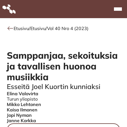
Alkuun
Navi
Etusivu
/
Etusivu
/
Vol 40 Nro 4 (2023)
Samppanjaa, sekoituksia
ja tavallisen huonoa
musiikkia
Esseitä Joel Kuortin kunniaksi
Elina Valovirta
Authors
Turun yliopisto
Mikko Lehtonen
Kaisa Ilmonen
Jopi Nyman
Janne Korkka
Tiedostot