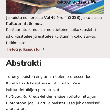
Julkaistu numerossa
Vol 40 Nro 4 (2023)
julkaisussa
Kulttuurintutkimus
.
Kulttuurintutkimus on monitieteinen aikakauslehti,
joka käsittelee ja esittelee kulttuuriin kohdistuvaa
tutkimusta.
Tietoa julkaisusta
Abstrakti
Turun yliopiston englannin kielen professori Joel
Kuortti täytti kesäkuussa 60 vuotta. Viisi
kulttuurintutkijaa pureutuivat
Kulttuurintutkimus
-lehden entisen päätoimittajan
tuotantoon. Joel Kuortille omistetuissa juhlaesseissä
päädytään