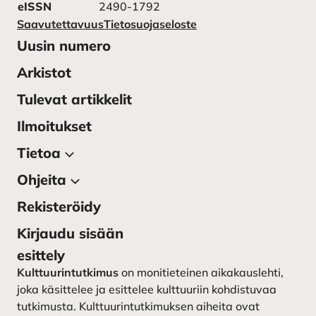
eISSN
2490-1792
Saavutettavuus
Tietosuojaseloste
Uusin numero
Arkistot
Tulevat artikkelit
Ilmoitukset
Tietoa
Ohjeita
Tietoa julkaisusta
Lehden toimitus
Rekisteröidy
Kirjoittajan ohjeet
Yhteystiedot
Kirjoittajaohjeet ruotsiksi –
Kirjaudu sisään
instruktioner till författarna
Kulttuurintutkimuksen
esittely
seura
Lähetä käsikirjoitus
Kulttuurintutkimus
on monitieteinen aikakauslehti,
joka käsittelee ja esittelee kulttuuriin kohdistuvaa
tutkimusta. Kulttuurintutkimuksen aiheita ovat