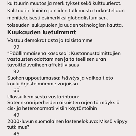
kulttuurin muutos ja merkitykset sekä kulttuurierot.
Kulttuurin ilmiöitä ja niiden tutkimusta tarkastellaan
monitieteisesti esimerkiksi globaalistumisen,
toiseuden, sukupuolen ja uuden teknologian kautta.
Kuukauden luetuimmat
Vastuu demokratiasta ja toisistamme
99
“Päällimmäisenä kasassa”: Kustannustoimittajien
vastausten odottaminen ja taiteellisen uran
tavoitteluvaiheen affektiivisuus
92
Suohon uppoutumassa:
Hävitys
ja vaikea tieto
koulujärjestelmämme varjoissa
65
Ulossulkemisesta vastarintaan:
Sateenkaariperheiden aikuisten arjen törmäyksiä
cis- ja heteronormatiivisiin käytäntöihin
49
2000-luvun suomalainen lastenelokuva: Missä viipyy
tutkimus?
46