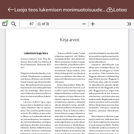
Laaja teos lukemisen monimuotoisuudesta
Lataa