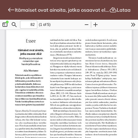
Itämaiset ovat ainoita, jotka osaavat elää! Mielihyvä ja orientalismi romantiikan ajan hasiskirjallisuudessa
Lataa