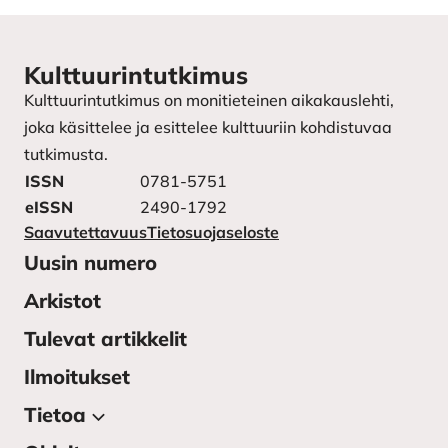
Kulttuurintutkimus
Kulttuurintutkimus on monitieteinen aikakauslehti,
joka käsittelee ja esittelee kulttuuriin kohdistuvaa
tutkimusta.
ISSN
0781-5751
eISSN
2490-1792
Saavutettavuus
Tietosuojaseloste
Uusin numero
Arkistot
Tulevat artikkelit
Ilmoitukset
Tietoa