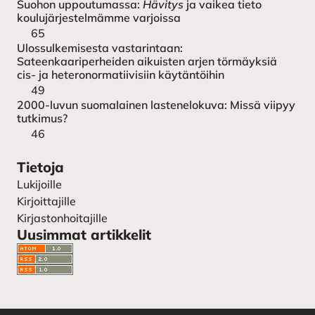
Suohon uppoutumassa:
Hävitys
ja vaikea tieto
koulujärjestelmämme varjoissa
65
Ulossulkemisesta vastarintaan:
Sateenkaariperheiden aikuisten arjen törmäyksiä
cis- ja heteronormatiivisiin käytäntöihin
49
2000-luvun suomalainen lastenelokuva: Missä viipyy
tutkimus?
46
Tietoja
Lukijoille
Kirjoittajille
Kirjastonhoitajille
Uusimmat artikkelit