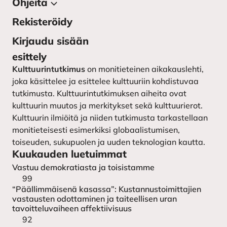
Ohjeita
Tietoa julkaisusta
Lehden toimitus
Rekisteröidy
Kirjoittajan ohjeet
Yhteystiedot
Kirjoittajaohjeet ruotsiksi –
Kirjaudu sisään
instruktioner till författarna
Kulttuurintutkimuksen
esittely
seura
Lähetä käsikirjoitus
Kulttuurintutkimus
on monitieteinen aikakauslehti,
joka käsittelee ja esittelee kulttuuriin kohdistuvaa
tutkimusta. Kulttuurintutkimuksen aiheita ovat
kulttuurin muutos ja merkitykset sekä kulttuurierot.
Kulttuurin ilmiöitä ja niiden tutkimusta tarkastellaan
monitieteisesti esimerkiksi globaalistumisen,
toiseuden, sukupuolen ja uuden teknologian kautta.
Kuukauden luetuimmat
Vastuu demokratiasta ja toisistamme
99
“Päällimmäisenä kasassa”: Kustannustoimittajien
vastausten odottaminen ja taiteellisen uran
tavoitteluvaiheen affektiivisuus
92