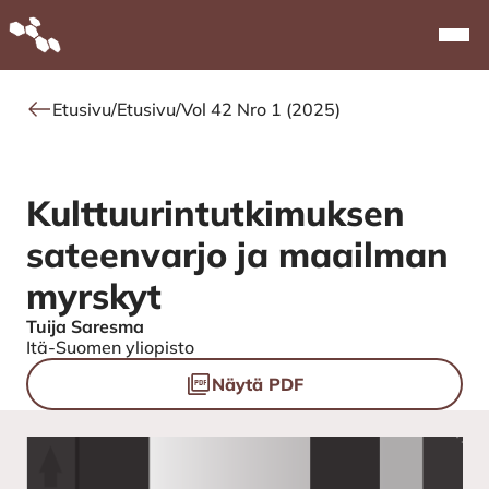
Alkuun
Navi
Etusivu
/
Etusivu
/
Vol 42 Nro 1 (2025)
Kulttuurintutkimuksen
sateenvarjo ja maailman
myrskyt
Tuija Saresma
Authors
Itä-Suomen yliopisto
Tiedostot
Näytä PDF