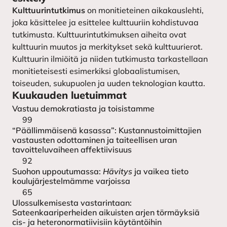
seura
Lähetä käsikirjoitus
Kulttuurintutkimus
on monitieteinen aikakauslehti,
joka käsittelee ja esittelee kulttuuriin kohdistuvaa
tutkimusta. Kulttuurintutkimuksen aiheita ovat
kulttuurin muutos ja merkitykset sekä kulttuurierot.
Kulttuurin ilmiöitä ja niiden tutkimusta tarkastellaan
monitieteisesti esimerkiksi globaalistumisen,
toiseuden, sukupuolen ja uuden teknologian kautta.
Kuukauden luetuimmat
Vastuu demokratiasta ja toisistamme
99
“Päällimmäisenä kasassa”: Kustannustoimittajien
vastausten odottaminen ja taiteellisen uran
tavoitteluvaiheen affektiivisuus
92
Suohon uppoutumassa:
Hävitys
ja vaikea tieto
koulujärjestelmämme varjoissa
65
Ulossulkemisesta vastarintaan:
Sateenkaariperheiden aikuisten arjen törmäyksiä
cis- ja heteronormatiivisiin käytäntöihin