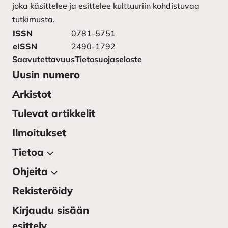
joka käsittelee ja esittelee kulttuuriin kohdistuvaa
tutkimusta.
ISSN
0781-5751
eISSN
2490-1792
Saavutettavuus
Tietosuojaseloste
Uusin numero
Arkistot
Tulevat artikkelit
Ilmoitukset
Tietoa
Ohjeita
Tietoa julkaisusta
Lehden toimitus
Rekisteröidy
Kirjoittajan ohjeet
Yhteystiedot
Kirjoittajaohjeet ruotsiksi –
Kirjaudu sisään
instruktioner till författarna
Kulttuurintutkimuksen
esittely