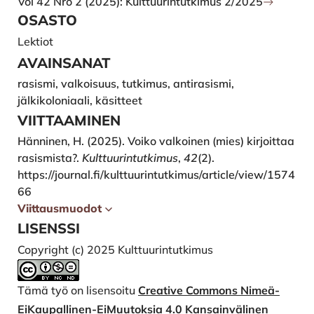
Vol 42 Nro 2 (2025): Kulttuurintutkimus 2/2025
OSASTO
Lektiot
AVAINSANAT
rasismi, valkoisuus, tutkimus, antirasismi,
jälkikoloniaali, käsitteet
VIITTAAMINEN
Hänninen, H. (2025). Voiko valkoinen (mies) kirjoittaa
rasismista?.
Kulttuurintutkimus
,
42
(2).
https://journal.fi/kulttuurintutkimus/article/view/1574
66
Viittausmuodot
LISENSSI
Copyright (c) 2025 Kulttuurintutkimus
Tämä työ on lisensoitu
Creative Commons Nimeä-
EiKaupallinen-EiMuutoksia 4.0 Kansainvälinen