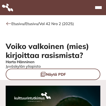
Alkuun
Navi
Etusivu
/
Etusivu
/
Vol 42 Nro 2 (2025)
Voiko valkoinen (mies)
kirjoittaa rasismista?
Harto Hänninen
Authors
Jyväskylän yliopisto
Tiedostot
Näytä PDF