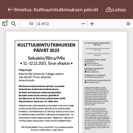
Ilmoitus: Kulttuurintutkimuksen päivät
Lataa