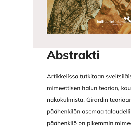
Abstrakti
Artikkelissa tutkitaan sveitsil
mimeettisen halun teorian, kau
näkökulmista. Girardin teoriaa
päähenkilön asemaa taloudellise
päähenkilö on pikemmin mimeet