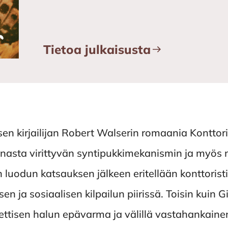
Tietoa julkaisusta
äisen kirjailijan Robert Walserin romaania Konttor
nasta virittyvän syntipukkimekanismin ja myös ni
n luodun katsauksen jälkeen eritellään konttoris
n ja sosiaalisen kilpailun piirissä. Toisin kuin 
tisen halun epävarma ja välillä vastahankainen 