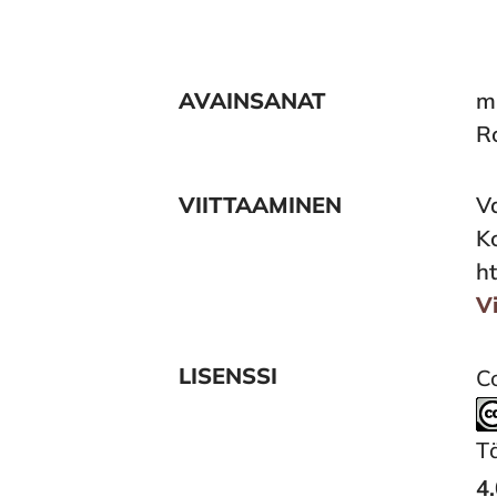
AVAINSANAT
m
R
VIITTAAMINEN
V
Ko
ht
V
LISENSSI
Co
T
4.