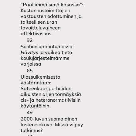
“Päällimmäisenä kasassa”:
Kustannustoimittajien
vastausten odottaminen ja
taiteellisen uran
tavoitteluvaiheen
affektiivisuus
92
Suohon uppoutumassa:
Hävitys
ja vaikea tieto
koulujärjestelmämme
varjoissa
65
Ulossulkemisesta
vastarintaan:
Sateenkaariperheiden
aikuisten arjen törmäyksiä
cis- ja heteronormatiivisiin
käytäntöihin
49
2000-luvun suomalainen
lastenelokuva: Missä viipyy
tutkimus?