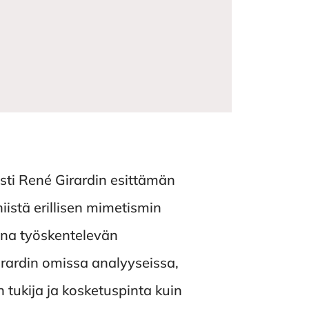
isti René Girardin esittämän
istä erillisen mimetismin
tina työskentelevän
Girardin omissa analyyseissa,
tukija ja kosketuspinta kuin