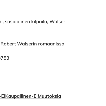
 sosiaalinen kilpailu, Walser
u Robert Walserin romaanissa
88753
EiKaupallinen-EiMuutoksia