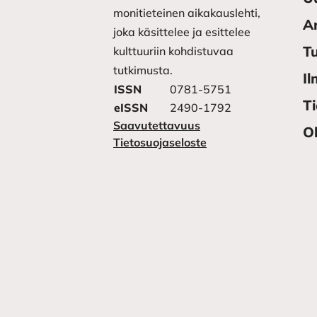
monitieteinen aikakauslehti,
Ar
joka käsittelee ja esittelee
Tu
kulttuuriin kohdistuvaa
tutkimusta.
Il
ISSN
0781-5751
T
eISSN
2490-1792
Saavutettavuus
Oh
Tietosuojaseloste