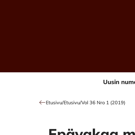
Alkuun
Uusin num
Etusivu
/
Etusivu
/
Vol 36 Nro 1 (2019)
Epävakaa mi