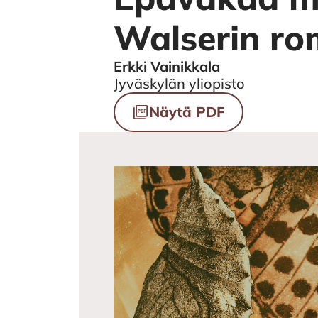
Walserin ro
Erkki Vainikkala
Authors
Jyväskylän yliopisto
Tiedostot
Näytä PDF