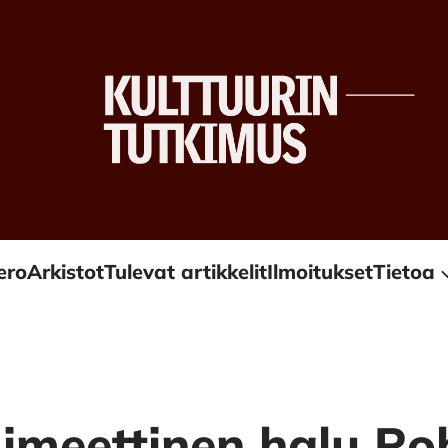
ero
Arkistot
Tulevat artikkelit
Ilmoitukset
Tietoa
meettinen halu Ro