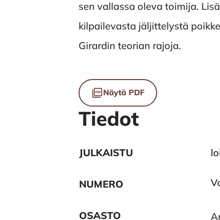
sen vallassa oleva toimija. Lis
kilpailevasta jäljittelystä po
Girardin teorian rajoja.
Tiedostot
Näytä PDF
Tiedot
JULKAISTU
l
V
NUMERO
OSASTO
Ar