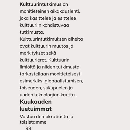
Kulttuurintutkimus
on
monitieteinen aikakauslehti,
joka käsittelee ja esittelee
kulttuuriin kohdistuvaa
tutkimusta.
Kulttuurintutkimuksen aiheita
ovat kulttuurin muutos ja
merkitykset sekä
kulttuurierot. Kulttuurin
ilmiöitä ja niiden tutkimusta
tarkastellaan monitieteisesti
esimerkiksi globaalistumisen,
toiseuden, sukupuolen ja
uuden teknologian kautta.
Kuukauden
luetuimmat
Vastuu demokratiasta ja
toisistamme
99