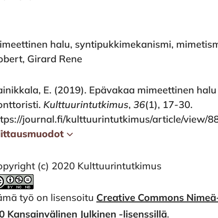
imeettinen halu, syntipukkimekanismi, mimetismi,
obert, Girard Rene
ainikkala, E. (2019). Epävakaa mimeettinen hal
nttoristi.
Kulttuurintutkimus
,
36
(1), 17-30.
tps://journal.fi/kulttuurintutkimus/article/view/
iittausmuodot
pyright (c) 2020 Kulttuurintutkimus
ämä työ on lisensoitu
Creative Commons Nimeä-
0 Kansainvälinen Julkinen -lisenssillä
.