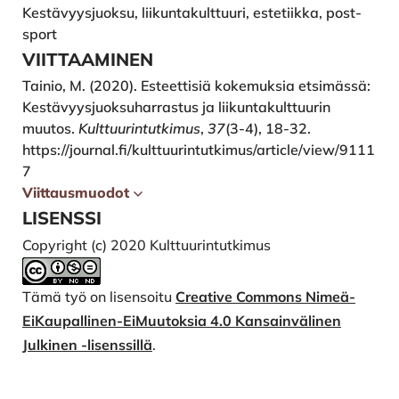
Kestävyysjuoksu, liikuntakulttuuri, estetiikka, post-
sport
VIITTAAMINEN
Tainio, M. (2020). Esteettisiä kokemuksia etsimässä:
Kestävyysjuoksuharrastus ja liikuntakulttuurin
muutos.
Kulttuurintutkimus
,
37
(3-4), 18-32.
https://journal.fi/kulttuurintutkimus/article/view/9111
7
Viittausmuodot
LISENSSI
Copyright (c) 2020 Kulttuurintutkimus
Tämä työ on lisensoitu
Creative Commons Nimeä-
EiKaupallinen-EiMuutoksia 4.0 Kansainvälinen
Julkinen -lisenssillä
.