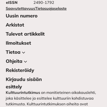
eISSN
2490-1792
Saavutettavuus
Tietosuojaseloste
Uusin numero
Arkistot
Tulevat artikkelit
Ilmoitukset
Tietoa
Ohjeita
Tietoa julkaisusta
Lehden toimitus
Rekisteröidy
Kirjoittajan ohjeet
Yhteystiedot
Kirjoittajaohjeet ruotsiksi –
Kirjaudu sisään
instruktioner till författarna
Kulttuurintutkimuksen
esittely
seura
Lähetä käsikirjoitus
Kulttuurintutkimus
on monitieteinen aikakauslehti,
joka käsittelee ja esittelee kulttuuriin kohdistuvaa
tutkimusta. Kulttuurintutkimuksen aiheita ovat