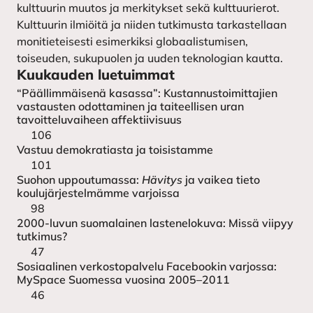
kulttuurin muutos ja merkitykset sekä kulttuurierot.
Kulttuurin ilmiöitä ja niiden tutkimusta tarkastellaan
monitieteisesti esimerkiksi globaalistumisen,
toiseuden, sukupuolen ja uuden teknologian kautta.
Kuukauden luetuimmat
“Päällimmäisenä kasassa”: Kustannustoimittajien
vastausten odottaminen ja taiteellisen uran
tavoitteluvaiheen affektiivisuus
106
Vastuu demokratiasta ja toisistamme
101
Suohon uppoutumassa:
Hävitys
ja vaikea tieto
koulujärjestelmämme varjoissa
98
2000-luvun suomalainen lastenelokuva: Missä viipyy
tutkimus?
47
Sosiaalinen verkostopalvelu Facebookin varjossa:
MySpace Suomessa vuosina 2005–2011
46