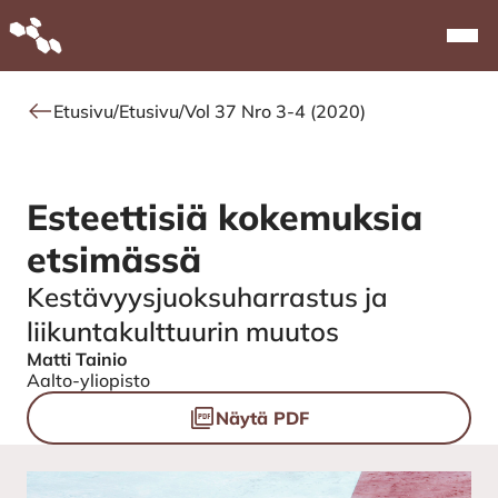
Alkuun
Navi
Etusivu
/
Etusivu
/
Vol 37 Nro 3-4 (2020)
Esteettisiä kokemuksia
etsimässä
Kestävyysjuoksuharrastus ja
liikuntakulttuurin muutos
Matti Tainio
Authors
Aalto-yliopisto
Tiedostot
Näytä PDF