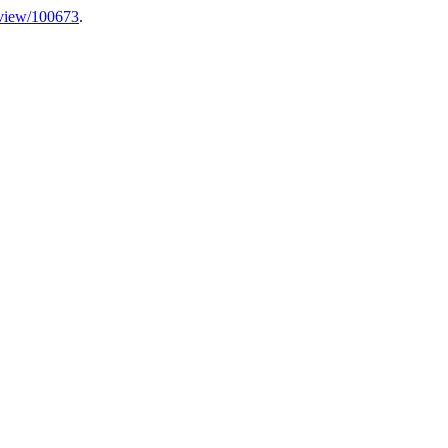
e/view/100673
.