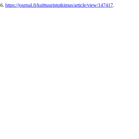
26.
https://journal.fi/kulttuurintutkimus/article/view/147417
.