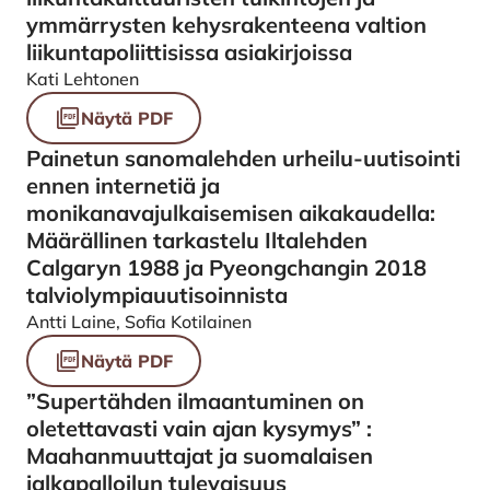
ymmärrysten kehysrakenteena valtion
liikuntapoliittisissa asiakirjoissa
Kati Lehtonen
Näytä PDF
Painetun sanomalehden urheilu-uutisointi
ennen internetiä ja
monikanavajulkaisemisen aikakaudella:
Määrällinen tarkastelu Iltalehden
Calgaryn 1988 ja Pyeongchangin 2018
talviolympiauutisoinnista
Antti Laine, Sofia Kotilainen
Näytä PDF
”Supertähden ilmaantuminen on
oletettavasti vain ajan kysymys” :
Maahanmuuttajat ja suomalaisen
jalkapalloilun tulevaisuus