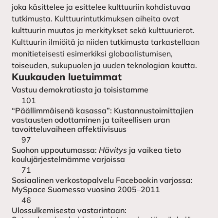
joka käsittelee ja esittelee kulttuuriin kohdistuvaa
tutkimusta. Kulttuurintutkimuksen aiheita ovat
kulttuurin muutos ja merkitykset sekä kulttuurierot.
Kulttuurin ilmiöitä ja niiden tutkimusta tarkastellaan
monitieteisesti esimerkiksi globaalistumisen,
toiseuden, sukupuolen ja uuden teknologian kautta.
Kuukauden luetuimmat
Vastuu demokratiasta ja toisistamme
101
“Päällimmäisenä kasassa”: Kustannustoimittajien
vastausten odottaminen ja taiteellisen uran
tavoitteluvaiheen affektiivisuus
97
Suohon uppoutumassa:
Hävitys
ja vaikea tieto
koulujärjestelmämme varjoissa
71
Sosiaalinen verkostopalvelu Facebookin varjossa:
MySpace Suomessa vuosina 2005–2011
46
Ulossulkemisesta vastarintaan: