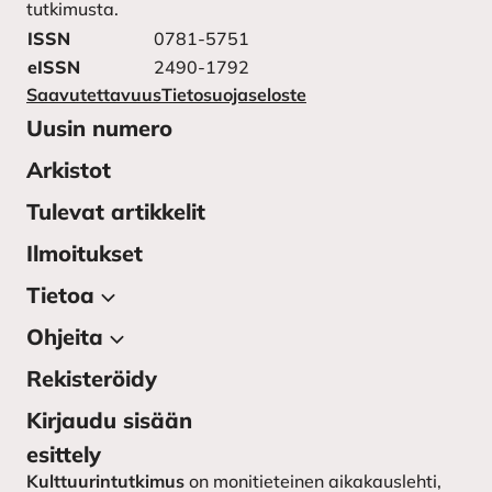
tutkimusta.
ISSN
0781-5751
eISSN
2490-1792
Saavutettavuus
Tietosuojaseloste
Uusin numero
Arkistot
Tulevat artikkelit
Ilmoitukset
Tietoa
Ohjeita
Tietoa julkaisusta
Lehden toimitus
Rekisteröidy
Kirjoittajan ohjeet
Yhteystiedot
Kirjoittajaohjeet ruotsiksi –
Kirjaudu sisään
instruktioner till författarna
Kulttuurintutkimuksen
esittely
seura
Lähetä käsikirjoitus
Kulttuurintutkimus
on monitieteinen aikakauslehti,