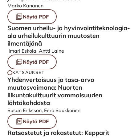
Marko Kananen
Näytä PDF
Suomen urheilu- ja hyvinvointiteknologia-
ala urheilukulttuurin muutosten
ilmentäjänä
Ilmari Eskola, Antti Laine
Näytä PDF
KATSAUKSET
Yhdenvertaisuus ja tasa-arvo
muutosvoimana: Nuorten
liikuntakulttuurit vammaisuuden
lähtökohdasta
Susan Eriksson, Eero Saukkonen
Näytä PDF
Ratsastetut ja rakastetut: Kepparit