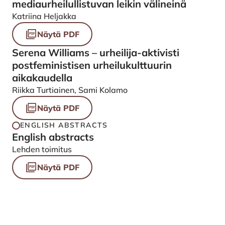
mediaurheilullistuvan leikin välineinä
Katriina Heljakka
Näytä PDF
Serena Williams – urheilija-aktivisti
postfeministisen urheilukulttuurin
aikakaudella
Riikka Turtiainen, Sami Kolamo
Näytä PDF
ENGLISH ABSTRACTS
English abstracts
Lehden toimitus
Näytä PDF