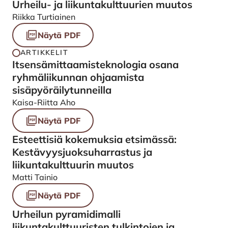
Urheilu- ja liikuntakulttuurien muutos
Riikka Turtiainen
Näytä PDF
ARTIKKELIT
Itsensämittaamisteknologia osana
ryhmäliikunnan ohjaamista
sisäpyöräilytunneilla
Kaisa-Riitta Aho
Näytä PDF
Esteettisiä kokemuksia etsimässä:
Kestävyysjuoksuharrastus ja
liikuntakulttuurin muutos
Matti Tainio
Näytä PDF
Urheilun pyramidimalli
liikuntakulttuuristen tulkintojen ja