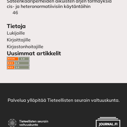
Sateenkaariperheiden aikuisten arjen törmäyksiä
cis- ja heteronormatiivisiin käytäntöihin
46
Tietoja
Lukijoille
Kirjoittajille
Kirjastonhoitajille
Uusimmat artikkelit
Palvelua ylläpitää
Tieteellisten seurain valtuuskunta
.