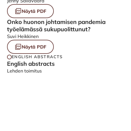
Jenny Säilävaara
Näytä PDF
Onko huonon johtamisen pandemia
työelämässä sukupuolittunut?
Suvi Heikkinen
Näytä PDF
ENGLISH ABSTRACTS
English abstracts
Lehden toimitus