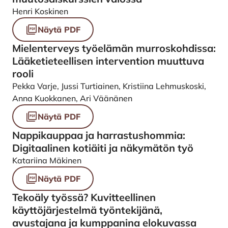
Henri Koskinen
Näytä PDF
Mielenterveys työelämän murroskohdissa:
Lääketieteellisen intervention muuttuva
rooli
Pekka Varje, Jussi Turtiainen, Kristiina Lehmuskoski,
Anna Kuokkanen, Ari Väänänen
Näytä PDF
Nappikauppaa ja harrastushommia:
Digitaalinen kotiäiti ja näkymätön työ
Katariina Mäkinen
Näytä PDF
Tekoäly työssä? Kuvitteellinen
käyttöjärjestelmä työntekijänä,
avustajana ja kumppanina elokuvassa