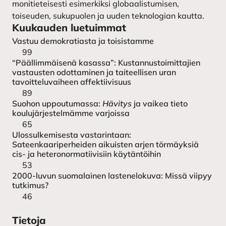
monitieteisesti esimerkiksi globaalistumisen,
toiseuden, sukupuolen ja uuden teknologian kautta.
Kuukauden luetuimmat
Vastuu demokratiasta ja toisistamme
99
“Päällimmäisenä kasassa”: Kustannustoimittajien
vastausten odottaminen ja taiteellisen uran
tavoitteluvaiheen affektiivisuus
89
Suohon uppoutumassa:
Hävitys
ja vaikea tieto
koulujärjestelmämme varjoissa
65
Ulossulkemisesta vastarintaan:
Sateenkaariperheiden aikuisten arjen törmäyksiä
cis- ja heteronormatiivisiin käytäntöihin
53
2000-luvun suomalainen lastenelokuva: Missä viipyy
tutkimus?
46
Tietoja