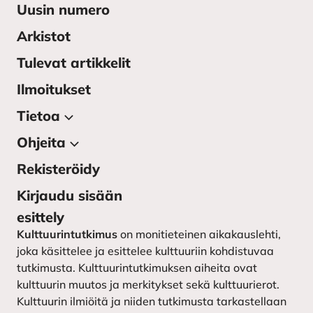
Uusin numero
Arkistot
Tulevat artikkelit
Ilmoitukset
Tietoa
Ohjeita
Tietoa julkaisusta
Lehden toimitus
Rekisteröidy
Kirjoittajan ohjeet
Yhteystiedot
Kirjoittajaohjeet ruotsiksi –
Kirjaudu sisään
instruktioner till författarna
Kulttuurintutkimuksen
esittely
seura
Lähetä käsikirjoitus
Kulttuurintutkimus
on monitieteinen aikakauslehti,
joka käsittelee ja esittelee kulttuuriin kohdistuvaa
tutkimusta. Kulttuurintutkimuksen aiheita ovat
kulttuurin muutos ja merkitykset sekä kulttuurierot.
Kulttuurin ilmiöitä ja niiden tutkimusta tarkastellaan