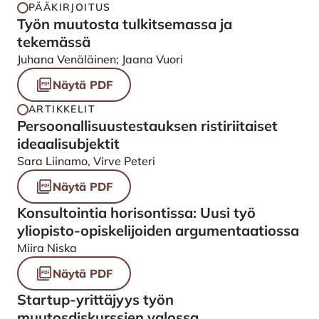
PÄÄKIRJOITUS
Työn muutosta tulkitsemassa ja
tekemässä
Juhana Venäläinen; Jaana Vuori
Näytä PDF
ARTIKKELIT
Persoonallisuustestauksen ristiriitaiset
ideaalisubjektit
Sara Liinamo, Virve Peteri
Näytä PDF
Konsultointia horisontissa: Uusi työ
yliopisto-opiskelijoiden argumentaatiossa
Miira Niska
Näytä PDF
Startup-yrittäjyys työn
muutosdiskurssien valossa