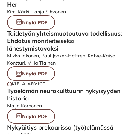
Her
Kimi Kärki, Tanja Sihvonen
Näytä PDF
Taidetyön yhteismuotoutuva todellisuus:
Ehdotus monitieteiseksi
lähestymistavaksi
Mikko Jakonen, Paul Jonker-Hoffren, Katve-Kaisa
Kontturi, Milla Tiainen
Näytä PDF
KIRJA-ARVIOT
Työelämän neurokulttuurin nykyisyyden
historia
Maija Korhonen
Näytä PDF
Nykyäitiys prekaarissa (työ)elämässä