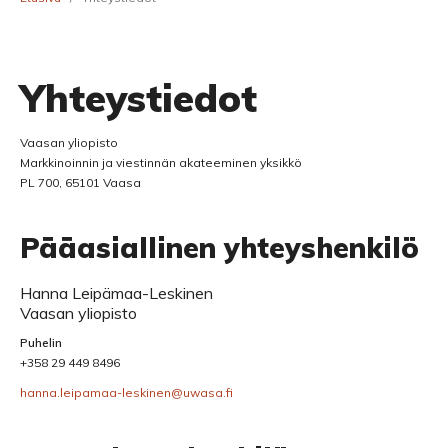
Yhteystiedot
Vaasan yliopisto
Markkinoinnin ja viestinnän akateeminen yksikkö
PL 700, 65101 Vaasa
Pääasiallinen yhteyshenkilö
Hanna Leipämaa-Leskinen
Vaasan yliopisto
Puhelin
+358 29 449 8496
hanna.leipamaa-leskinen@uwasa.fi