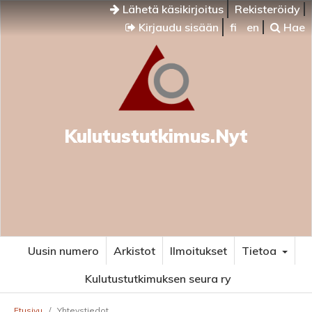
Lähetä käsikirjoitus
Rekisteröidy
Kirjaudu sisään
fi
en
Hae
Kulutustutkimus.Nyt
Uusin numero
Arkistot
Ilmoitukset
Tietoa
Kulutustutkimuksen seura ry
Etusivu
/
Yhteystiedot