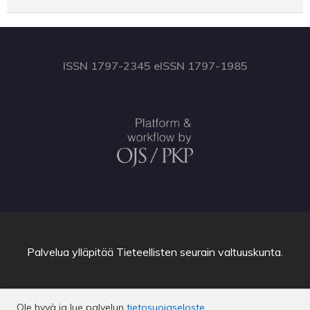
ISSN 1797-2345 eISSN 1797-1985
Palvelua ylläpitää
Tieteellisten seurain valtuuskunta
.
Ole hyvä ja lue palvelun
tietosuojaseloste