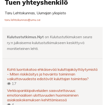
Tuen yhteyshenkilö
Taru Lehtokunnas, Uumajan yliopisto
taru.lehtokunnas@umu.se
Kulutustutkimus.Nyt
on Kulutustutkimuksen seura
ry:n julkaisema kulutustutkimukseen keskittyvä
monitieteinen lehti.
Kohti luontokatoa ehkäisevää kuluttajakäyttäytymistä
- Miten riskikäsitys ja havainto toiminnan
vaikuttavuudesta edistävät kuluttajan toimintaa?
17
Verkkopankkipalveluiden saavutettavuus:
emotionaalisen ulottuvuuden huomioiminen
asiakaskokemuksen kehittämisessä
4