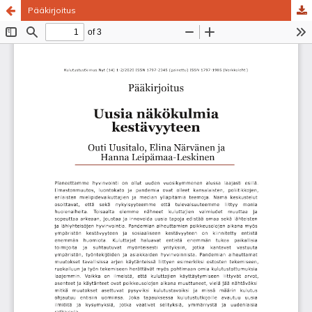
Pääkirjoitus
Palvelua ylläpitää
Tieteellisten seurain valtuuskunta
.