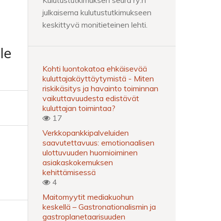
Kulutustutkimuksen seura ry:n
julkaisema kulutustutkimukseen
keskittyvä monitieteinen lehti.
le
Kohti luontokatoa ehkäisevää
kuluttajakäyttäytymistä - Miten
riskikäsitys ja havainto toiminnan
vaikuttavuudesta edistävät
kuluttajan toimintaa?
17
Verkkopankkipalveluiden
saavutettavuus: emotionaalisen
ulottuvuuden huomioiminen
asiakaskokemuksen
kehittämisessä
4
Maitomyytit mediakuohun
keskellä – Gastronationalismin ja
gastroplanetaarisuuden