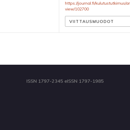
https://journal.fi/kulutustutkimus/ar
view/102700
VIITTAUSMUODOT
ISSN 1797-2345 eISSN 1797-1985