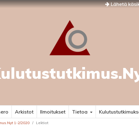
Lähetä käsik
ulutustutkimus.N
mero
Arkistot
Ilmoitukset
Tietoa
Kulutustutkimuks
imus.Nyt 1-2/2020
/
Lektiot