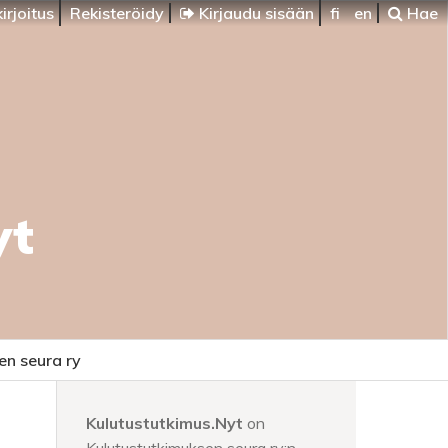
irjoitus
Rekisteröidy
Kirjaudu sisään
fi
en
Hae
yt
en seura ry
Kulutustutkimus.Nyt
on