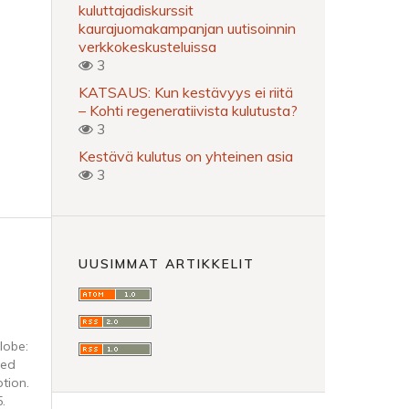
kuluttajadiskurssit
kaurajuomakampanjan uutisoinnin
verkkokeskusteluissa
3
KATSAUS: Kun kestävyys ei riitä
– Kohti regeneratiivista kulutusta?
3
Kestävä kulutus on yhteinen asia
3
UUSIMMAT ARTIKKELIT
lobe:
ded
tion.
.