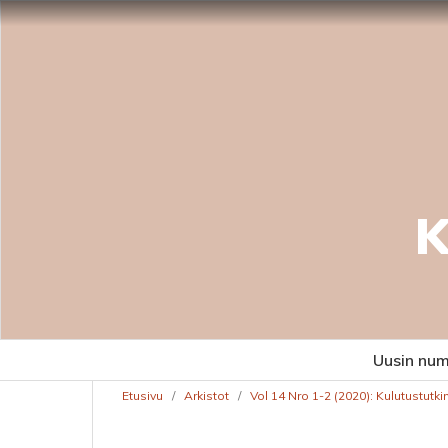
K
Uusin nu
Etusivu
/
Arkistot
/
Vol 14 Nro 1-2 (2020): Kulutustutk