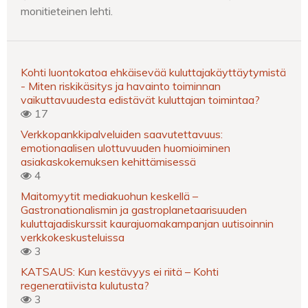
monitieteinen lehti.
Kohti luontokatoa ehkäisevää kuluttajakäyttäytymistä
- Miten riskikäsitys ja havainto toiminnan
vaikuttavuudesta edistävät kuluttajan toimintaa?
17
Verkkopankkipalveluiden saavutettavuus:
emotionaalisen ulottuvuuden huomioiminen
asiakaskokemuksen kehittämisessä
4
Maitomyytit mediakuohun keskellä –
Gastronationalismin ja gastroplanetaarisuuden
kuluttajadiskurssit kaurajuomakampanjan uutisoinnin
verkkokeskusteluissa
3
KATSAUS: Kun kestävyys ei riitä – Kohti
regeneratiivista kulutusta?
3