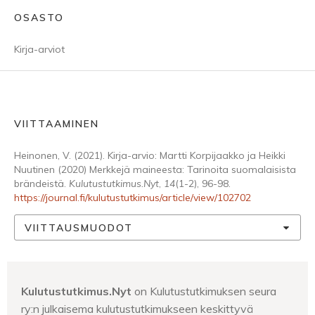
OSASTO
Kirja-arviot
VIITTAAMINEN
Heinonen, V. (2021). Kirja-arvio: Martti Korpijaakko ja Heikki
Nuutinen (2020) Merkkejä maineesta: Tarinoita suomalaisista
brändeistä.
Kulutustutkimus.Nyt
,
14
(1-2), 96-98.
https://journal.fi/kulutustutkimus/article/view/102702
VIITTAUSMUODOT
Kulutustutkimus.Nyt
on Kulutustutkimuksen seura
ry:n julkaisema kulutustutkimukseen keskittyvä