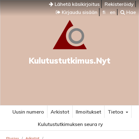
Lähetä käsikirjoitus
Rekisteröidy
Kirjaudu sisään
fi
en
Hae
Kulutustutkimus.Nyt
Uusin numero
Arkistot
Ilmoitukset
Tietoa
Kulutustutkimuksen seura ry
Etusivu
/
Arkistot
/