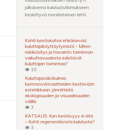
Kulutustutkimuksen seura ry:n
julkaisema kulutustutkimukseen
keskittyvä monitieteinen lehti.
Kohti luontokatoa ehkäisevää
kuluttajakäyttäytymistä - Miten
riskikäsitys ja havainto toiminnan
vaikuttavuudesta edistävät
kuluttajan toimintaa?
10
Kuluttajanäkökulmia
luonnonvärivaatteiden kestävään
estetiikkaan: jännitteitä
ekologisuuden ja visuaalisuuden
välillä
3
KATSAUS: Kun kestävyys ei riitä
– Kohti regeneratiivista kulutusta?
3