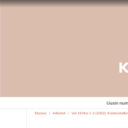
K
Uusin nu
Etusivu
/
Arkistot
/
Vol 16 Nro 1-2 (2022): Kulutustutk