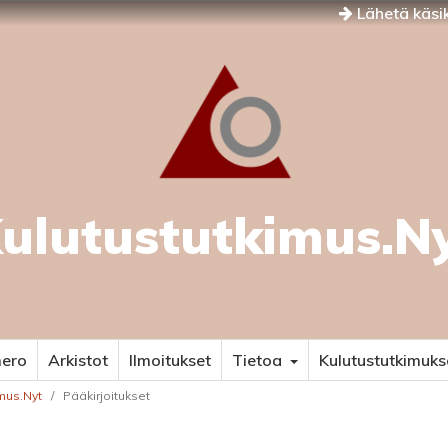
Lähetä käsik
ulutustutkimus.N
mero
Arkistot
Ilmoitukset
Tietoa
Kulutustutkimuks
imus.Nyt
/
Pääkirjoitukset