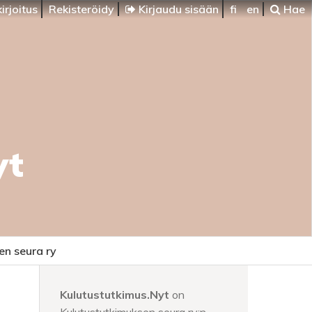
irjoitus
Rekisteröidy
Kirjaudu sisään
fi
en
Hae
yt
en seura ry
Kulutustutkimus.Nyt
on