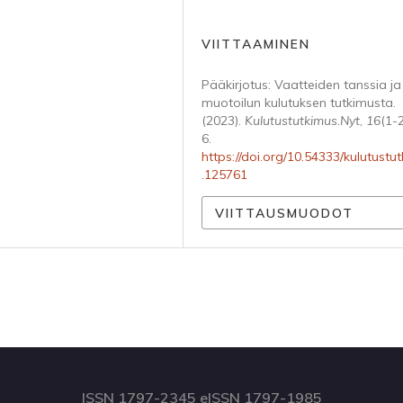
VIITTAAMINEN
Pääkirjotus: Vaatteiden tanssia ja
muotoilun kulutuksen tutkimusta.
(2023).
Kulutustutkimus.Nyt
,
16
(1-2
6.
https://doi.org/10.54333/kulutustu
.125761
VIITTAUSMUODOT
ISSN 1797-2345 eISSN 1797-1985