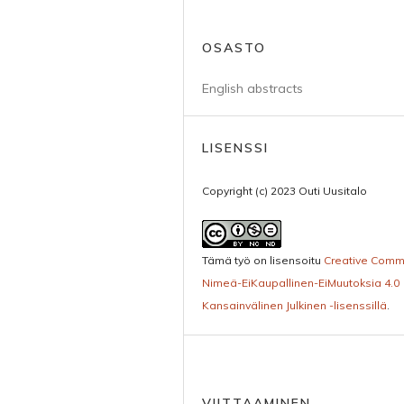
OSASTO
English abstracts
LISENSSI
Copyright (c) 2023 Outi Uusitalo
Tämä työ on lisensoitu
Creative Com
Nimeä-EiKaupallinen-EiMuutoksia 4.0
Kansainvälinen Julkinen -lisenssillä
.
VIITTAAMINEN