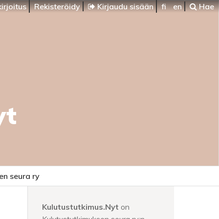
irjoitus
Rekisteröidy
Kirjaudu sisään
fi
en
Hae
yt
en seura ry
Kulutustutkimus.Nyt
on