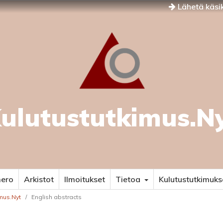
Lähetä käsik
ulutustutkimus.N
mero
Arkistot
Ilmoitukset
Tietoa
Kulutustutkimuks
imus.Nyt
/
English abstracts