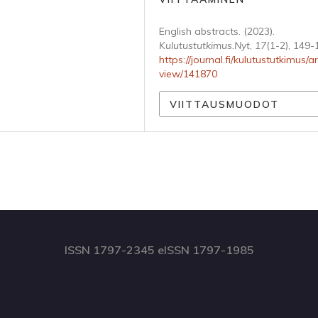
English abstracts. (2023).
Kulutustutkimus.Nyt
,
17
(1-2), 149-
https://journal.fi/kulutustutkimus/ar
view/141870
VIITTAUSMUODOT
ISSN 1797-2345 eISSN 1797-1985