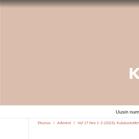
K
Uusin nu
Etusivu
/
Arkistot
/
Vol 17 Nro 1-2 (2023): Kulutustutk