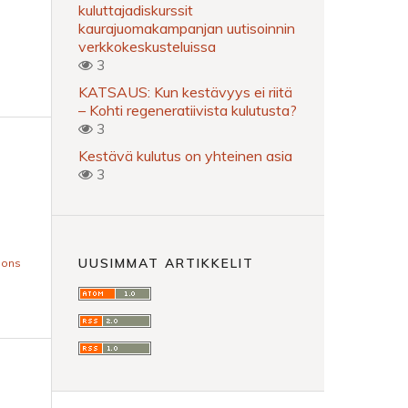
kuluttajadiskurssit
kaurajuomakampanjan uutisoinnin
verkkokeskusteluissa
3
KATSAUS: Kun kestävyys ei riitä
– Kohti regeneratiivista kulutusta?
3
Kestävä kulutus on yhteinen asia
3
UUSIMMAT ARTIKKELIT
mons