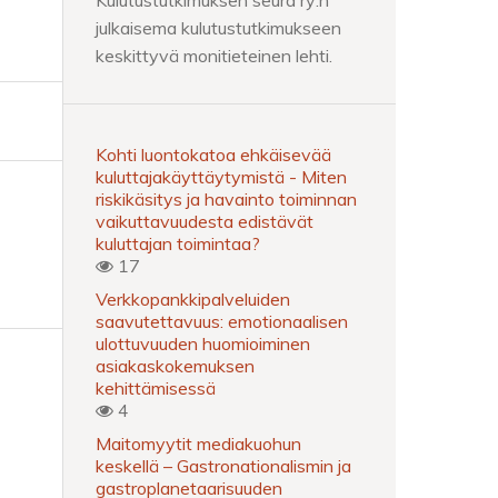
Kulutustutkimuksen seura ry:n
julkaisema kulutustutkimukseen
keskittyvä monitieteinen lehti.
Kohti luontokatoa ehkäisevää
kuluttajakäyttäytymistä - Miten
riskikäsitys ja havainto toiminnan
vaikuttavuudesta edistävät
kuluttajan toimintaa?
17
Verkkopankkipalveluiden
saavutettavuus: emotionaalisen
ulottuvuuden huomioiminen
asiakaskokemuksen
kehittämisessä
4
Maitomyytit mediakuohun
keskellä – Gastronationalismin ja
gastroplanetaarisuuden