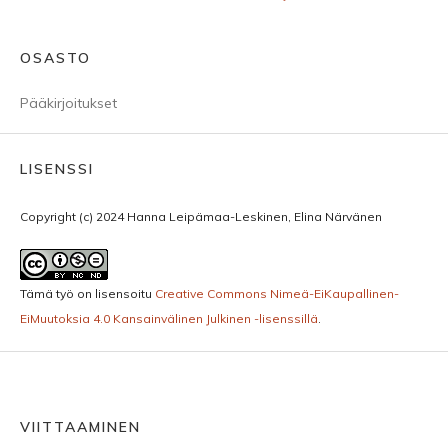
OSASTO
Pääkirjoitukset
LISENSSI
Copyright (c) 2024 Hanna Leipämaa-Leskinen, Elina Närvänen
Tämä työ on lisensoitu
Creative Commons Nimeä-EiKaupallinen-
EiMuutoksia 4.0 Kansainvälinen Julkinen -lisenssillä
.
VIITTAAMINEN