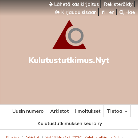
Lähetä käsikirjoitus
Rekisteröidy
Kirjaudu sisään
fi
en
Hae
Kulutustutkimus.Nyt
Uusin numero
Arkistot
Ilmoitukset
Tietoa
Kulutustutkimuksen seura ry
Etusivu
/
Arkistot
/
Vol 18 Nro 1-2 (2024): Kulutustutkimus.Nyt
/