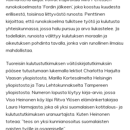
runokokoelmasta ‘Fordin jälkeen’, joka koostuu kuudesta
erillisestä, toisiinsa liittyvästä runosta. Penttinen
kirjoittaa, että runokokoelma tulkitsee työtä ja kulutusta
yhteiskunnassa, jossa halu pursuu ja arvo liukastelee. Ja
todellakin, runoista välittyy kulutuksen moraalin ja
oikeutuksen pohdinta tavalla, jonka vain runollinen ilmaisu
mahdollistaa.
Tuoreisiin kulutustutkimuksen väitöskirjatutkimuksiin
pääsee tutustumaan lukemalla lektiot Charlotta Harjulta
Vaasan yliopistosta, Marilla Kortesalmelta Helsingin
yliopistosta ja Taru Lehtokunnakselta Tampereen
yliopistosta. Numeron lopusta löytyy kirja-arvio, jossa
Visa Heinonen käy läpi Ritva Ylösen elämänkertakirjaa
Laura Harmajasta, joka oli yksi suomalaisen kotitalous- ja
kulutustutkimuksen uranuurtajista. Kuten Heinonen
toteaa: ”teos on yksi kunnianosoitus suomalaisten
naisten työlle ja osaamiselle”.