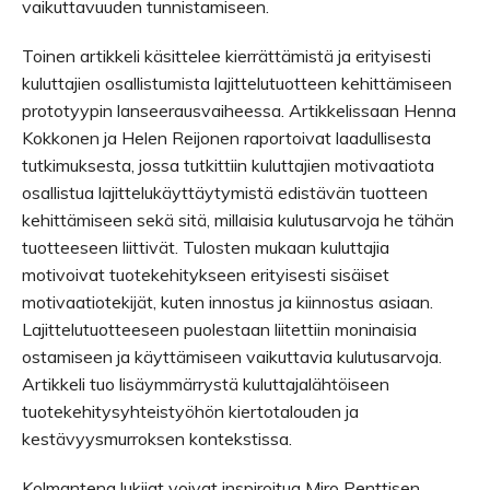
vaikuttavuuden tunnistamiseen.
Toinen artikkeli käsittelee kierrättämistä ja erityisesti
kuluttajien osallistumista lajittelutuotteen kehittämiseen
prototyypin lanseerausvaiheessa. Artikkelissaan Henna
Kokkonen ja Helen Reijonen raportoivat laadullisesta
tutkimuksesta, jossa tutkittiin kuluttajien motivaatiota
osallistua lajittelukäyttäytymistä edistävän tuotteen
kehittämiseen sekä sitä, millaisia kulutusarvoja he tähän
tuotteeseen liittivät. Tulosten mukaan kuluttajia
motivoivat tuotekehitykseen erityisesti sisäiset
motivaatiotekijät, kuten innostus ja kiinnostus asiaan.
Lajittelutuotteeseen puolestaan liitettiin moninaisia
ostamiseen ja käyttämiseen vaikuttavia kulutusarvoja.
Artikkeli tuo lisäymmärrystä kuluttajalähtöiseen
tuotekehitysyhteistyöhön kiertotalouden ja
kestävyysmurroksen kontekstissa.
Kolmantena lukijat voivat inspiroitua Miro Penttisen