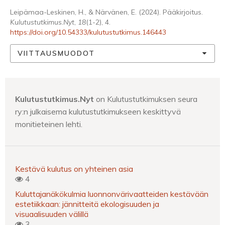
Leipämaa-Leskinen, H., & Närvänen, E. (2024). Pääkirjoitus.
Kulutustutkimus.Nyt
,
18
(1-2), 4.
https://doi.org/10.54333/kulutustutkimus.146443
VIITTAUSMUODOT
Kulutustutkimus.Nyt
on Kulutustutkimuksen seura
ry:n julkaisema kulutustutkimukseen keskittyvä
monitieteinen lehti.
Kestävä kulutus on yhteinen asia
4
Kuluttajanäkökulmia luonnonvärivaatteiden kestävään
estetiikkaan: jännitteitä ekologisuuden ja
visuaalisuuden välillä
3