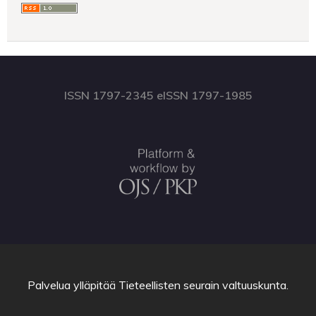
ISSN 1797-2345 eISSN 1797-1985
Palvelua ylläpitää
Tieteellisten seurain valtuuskunta
.