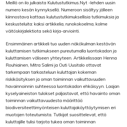
Meillä on ilo julkaista Kulutustutkimus.Nyt -lehden uusin
numero kesän kynnyksellä. Numeroon sisältyy jälleen
kiinnostava kattaus kulutustutkimuksellisia tutkimuksia ja
keskusteluita: kaksi artikkelia, runokokoelma, kolme
väitöskirjalektiota sekä kirja-arviointi.
Ensimmäinen artikkeli tuo uuden näkökulman kestävän
kuluttamisen tutkimukseen pureutumalla luontokadon ja
kuluttamisen väliseen yhteyteen. Artikkelissaan Henna
Rouhiainen, Mitra Salimi ja Outi Uusitalo ottavat
tarkempaan tarkasteluun kuluttajan kokeman
riskikäsityksen ja oman toiminnan vaikuttavuuden
havainnoinnin suhteessa luontokadon ehkäisyyn. Laajan
kyselyaineiston tulokset paljastavat, että havainto oman
toiminnan vaikuttavuudesta määrittää
biodiversiteettimyönteisen kuluttajakäyttäytymisen eri
muotojen toteutumista. Tutkijat suosittelevat, että
kuluttajille tulisi tarjota tukea oman toiminnan