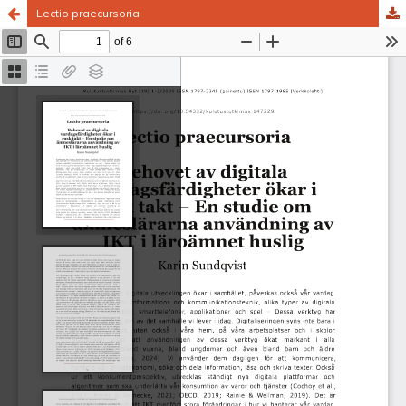
Lectio praecursoria
Palvelua ylläpitää
Tieteellisten seurain valtuuskunta
.